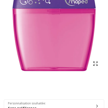
Affich
Personnalisation souhaitée
: