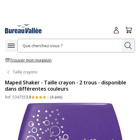
Me connecte
Panie
Re
Afficher la navigation
Trouver mon magasin
Taille crayons
Maped Shaker - Taille crayon - 2 trous - disponible
dans différentes couleurs
Ref.
534755
3,8
(4 avis)