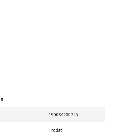
on
190084200745
Trodat