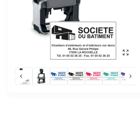
Affich
Slide précédent
Slid