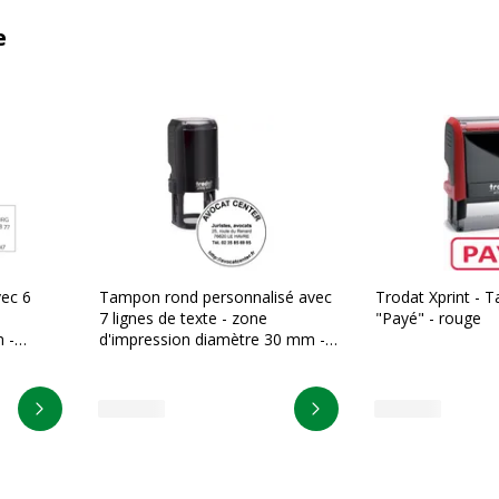
e
ec 6
Tampon rond personnalisé avec
Trodat Xprint - 
7 lignes de texte - zone
"Payé" - rouge
 -
d'impression diamètre 30 mm -
ge
Trodat Printy 4630
Personnaliser
Personnaliser