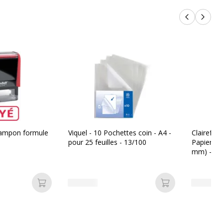
Produits p
Produi
Tampon formule
Viquel - 10 Pochettes coin - A4 -
Clairefon
pour 25 feuilles - 13/100
Papier ult
mm) - 80 
(carton d
Ajouter au panier
Ajouter au pan