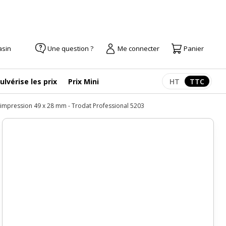
asin
Une question ?
Me connecter
Panier
ulvérise les prix
Prix Mini
HT
TTC
Afficher les pr
Afficher
'impression 49 x 28 mm - Trodat Professional 5203