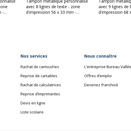
onnalisé
Tampon métallique personnalisé
Tampon métalliq
 zone
avec 8 lignes de texte - zone
avec 9 lignes de 
 -
d'impression 56 x 33 mm -
d'impression 68 
4
Trodat Professional 5206
Trodat Professio
Nos services
Nous connaître
Rachat de cartouches
L'entreprise Bureau Vallé
Reprise de cartables
Offres d’emploi
Rachat de calculatrices
Devenez franchisé
Reprise d’imprimantes
Devis en ligne
Liste scolaire