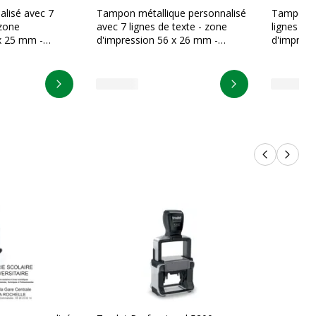
lisé avec 7
Tampon métallique personnalisé
Tampon p
 zone
avec 7 lignes de texte - zone
lignes de
x 25 mm -
d'impression 56 x 26 mm -
d'impress
15 Noir
Trodat Professional 5204
Trodat Pr
Personnaliser
Personnaliser
Produits p
Produi