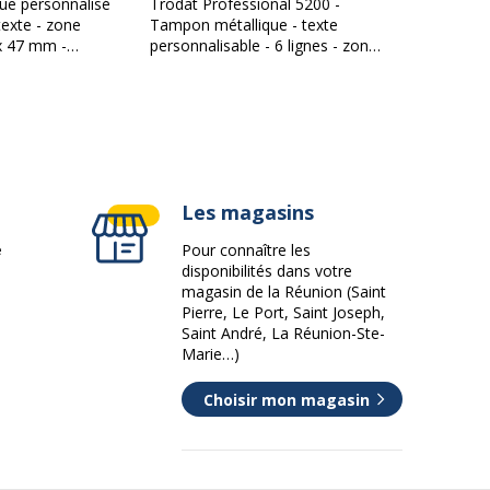
ue personnalisé
Trodat Professional 5200 -
texte - zone
Tampon métallique - texte
x 47 mm -
personnalisable - 6 lignes - zone
nal 5208
d'impression 41 x 24 mm
Les magasins
e
Pour connaître les
disponibilités dans votre
magasin de la Réunion (Saint
Pierre, Le Port, Saint Joseph,
Saint André, La Réunion-Ste-
Marie…)
Choisir mon magasin