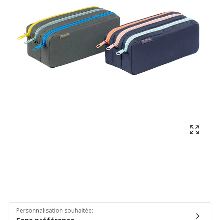
Affich
Personnalisation souhaitée
: