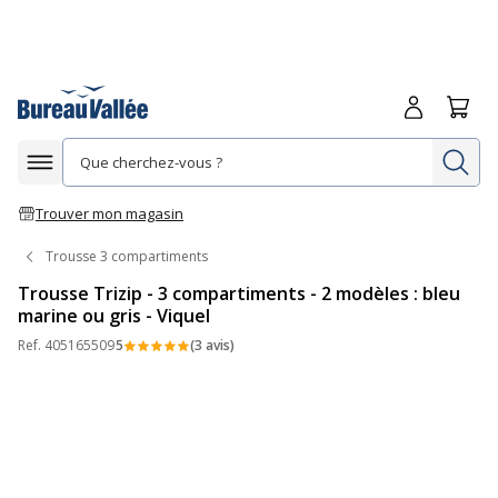
Me connecte
Panie
Re
Afficher la navigation
Trouver mon magasin
Trousse 3 compartiments
Trousse Trizip - 3 compartiments - 2 modèles : bleu
marine ou gris - Viquel
Ref.
405165509
5
(3 avis)