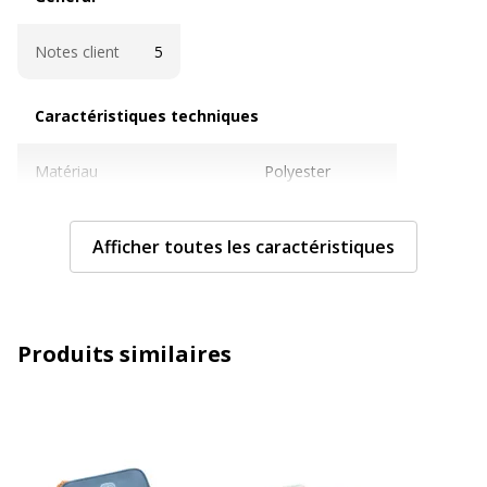
Notes client
5
Caractéristiques techniques
Caractéristiques techniques
Matériau
Polyester
Quantité de compartiments
3
Afficher toutes les caractéristiques
Type de fermeture
Fermeture éclair
Type
Trousse
Produits similaires
Caractéristiques générales
Caractéristiques générales
Quantité incluse
1