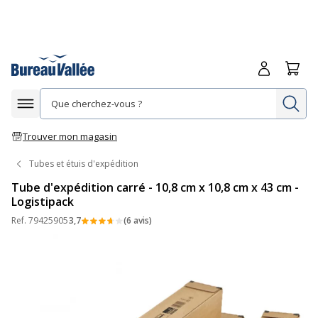
Me connecte
Panie
Re
Afficher la navigation
Trouver mon magasin
Tubes et étuis d'expédition
Tube d'expédition carré - 10,8 cm x 10,8 cm x 43 cm -
Logistipack
Ref.
79425905
3,7
(6 avis)