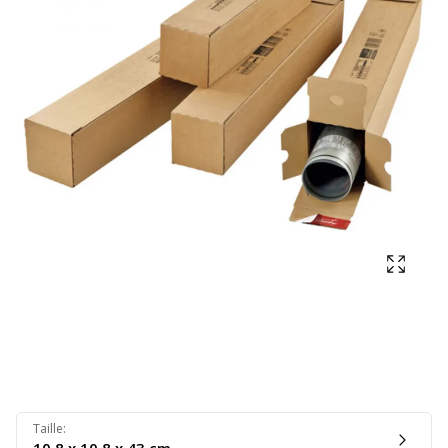
Affich
Taille
: