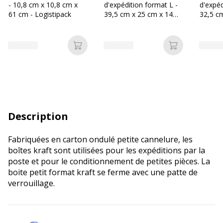
- 10,8 cm x 10,8 cm x
d'expédition format L -
d'expéd
61 cm - Logistipack
39,5 cm x 25 cm x 14
32,5 c
cm - kraft - Logistipack
cm - kr
Ajouter au panier
Ajouter au p
Description
Fabriquées en carton ondulé petite cannelure, les
boîtes kraft sont utilisées pour les expéditions par la
poste et pour le conditionnement de petites pièces. La
boite petit format kraft se ferme avec une patte de
verrouillage.