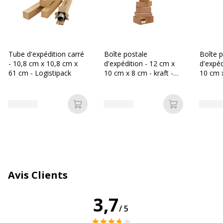
Caractéristiques environnementales
Caractéristiques environnementales
Impact environnemental
undefined kg CO2e
Tube d'expédition carré
Boîte postale
Boîte p
- 10,8 cm x 10,8 cm x
d'expédition - 12 cm x
d'expéd
Données d'identification
Données d'identification
61 cm - Logistipack
10 cm x 8 cm - kraft -
10 cm x
Logistipack
Logisti
Code barre maitre
4033657720201
Ajouter au panier
Ajouter au p
Marque
Carton Plus
Référence produit fabricant
TCA10810843-1item
Dimensions et poids
Avis Clients
Dimensions et poids
3,7
Hauteur interieur
10 cm
/5