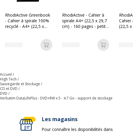
Code barre maitre
0023942432296
RhodiActive Greenbook
RhodiActive - Cahier à
RhodiA
- Cahier à spirale 100%
spirale A4+ (22,5 x 29,7
Cahier 
Marque
Verbatim
recyclé - A4+ (22,5 x
cm) - 160 pages - petits
(22,5 x
29,7 cm) - 160 pages 90
carreaux (5x5 mm) -
pages -
g/m² - petits carreaux
noir
(5x5 mm
Référence produit fabricant
43229
(5x5 mm) - noir
Ajouter au panier
Ajouter au p
Données logistiques
Données logistiques
Quantité emballée
1
Accueil
High Tech
Sauvegarde et Stockage
CD et DVD
DVD
Verbatim DataLifePlus - DVD+RW x 5 - 4.7 Go - support de stockage
Les magasins
Pour connaître les disponibilités dans