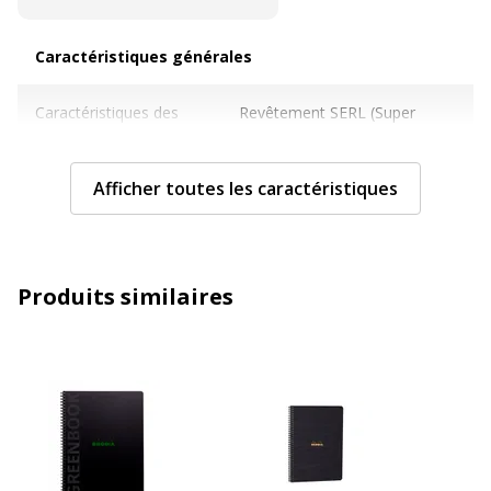
Caractéristiques générales
Caractéristiques générales
Caractéristiques des
Revêtement SERL (Super
supports amovibles
Eutectic Recording Layer)
Afficher toutes les caractéristiques
Nombre de supports
5
inclus
Quantité incluse
1
Produits similaires
Sous-catégorie de
Disques optiques (DVD)
support
Type de produit
Support de stockage
Données d'identification
Données d'identification