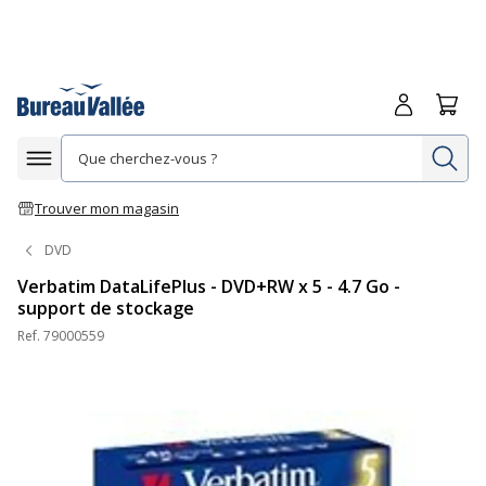
Me connecte
Panie
Re
Afficher la navigation
Trouver mon magasin
DVD
Verbatim DataLifePlus - DVD+RW x 5 - 4.7 Go -
support de stockage
Ref.
79000559