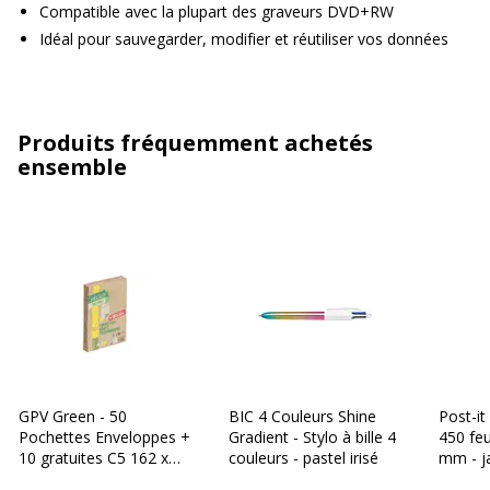
Compatible avec la plupart des graveurs DVD+RW
Idéal pour sauvegarder, modifier et réutiliser vos données
Produits fréquemment achetés
ensemble
GPV Green - 50
BIC 4 Couleurs Shine
Post-it
Pochettes Enveloppes +
Gradient - Stylo à bille 4
450 feu
10 gratuites C5 162 x
couleurs - pastel irisé
mm - j
229 mm - 90 gr - sans