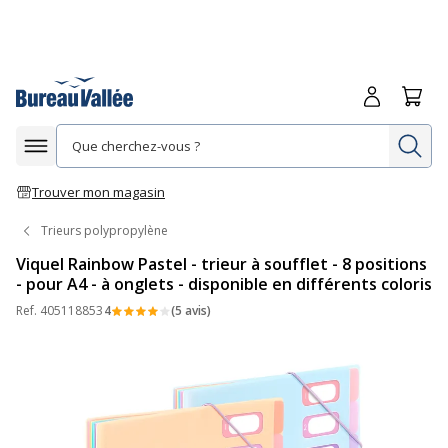
Me connecte
Panie
Re
Afficher la navigation
Trouver mon magasin
Trieurs polypropylène
Viquel Rainbow Pastel - trieur à soufflet - 8 positions
- pour A4 - à onglets - disponible en différents coloris
Ref.
405118853
4
(5 avis)