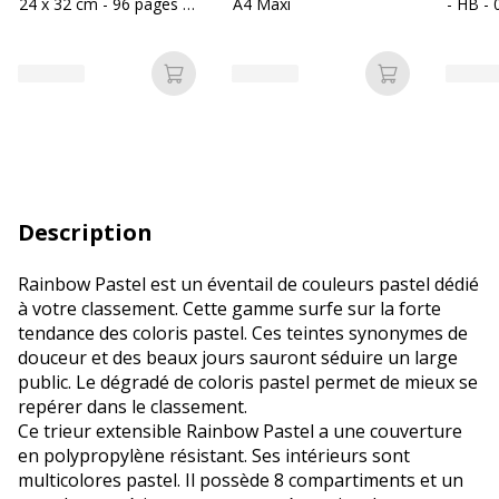
24 x 32 cm - 96 pages -
A4 Maxi
- HB -
grands carreaux (Seyes)
- disponible dans
différentes couleurs
Ajouter au panier
Ajouter au p
Description
Rainbow Pastel est un éventail de couleurs pastel dédié
à votre classement. Cette gamme surfe sur la forte
tendance des coloris pastel. Ces teintes synonymes de
douceur et des beaux jours sauront séduire un large
public. Le dégradé de coloris pastel permet de mieux se
repérer dans le classement.
Ce trieur extensible Rainbow Pastel a une couverture
en polypropylène résistant. Ses intérieurs sont
multicolores pastel. Il possède 8 compartiments et un