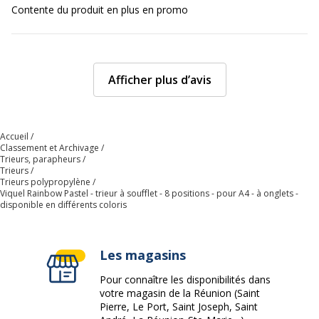
Contente du produit en plus en promo
Produit sans plastique
Non
Produit recyclable
Oui
Afficher plus d’avis
Présence de substance
Non
dangereuses
Accueil
Données d'identification
Classement et Archivage
Données d'identification
Trieurs, parapheurs
Trieurs
Trieurs polypropylène
Code barre maitre
3135259811156
Viquel Rainbow Pastel - trieur à soufflet - 8 positions - pour A4 - à onglets -
disponible en différents coloris
Marque
Viquel
Les magasins
Référence produit fabricant
981115-05
Pour connaître les disponibilités dans
votre magasin de la Réunion (Saint
Pierre, Le Port, Saint Joseph, Saint