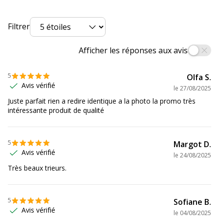
Quantité incluse
1
Filtrer
Type de fermeture
Deux élastiques de
retenue
Afficher les réponses aux avis
Type de produit
Trieur à soufflet
5
Olfa S.
Avis vérifié
le
27/08/2025
Caractéristiques environnementales
Juste parfait rien a redire identique a la photo la promo très
Caractéristiques environnementales
intéressante produit de qualité
Emballage sans plastique
Oui
5
Margot D.
Impact environnemental
undefined kg
Avis vérifié
le
24/08/2025
CO2e
Très beaux trieurs.
Produit compostable
Non compostable
5
Sofiane B.
Avis vérifié
Produit rechargeable
Non
le
04/08/2025