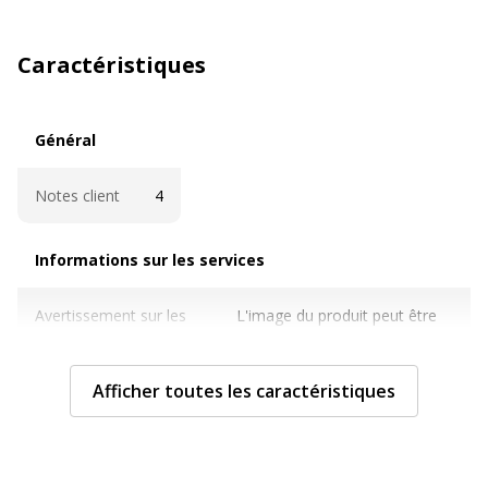
Caractéristiques
Général
Général
Notes client
4
Informations sur les services
Informations sur les services
Avertissement sur les
L'image du produit peut être
couleurs de l'image
d'une couleur différente
Caractéristiques techniques
Afficher toutes les caractéristiques
Caractéristiques techniques
Couleur
Disponible en différents coloris