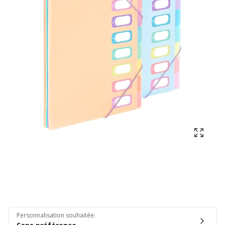
Affich
Personnalisation souhaitée
: