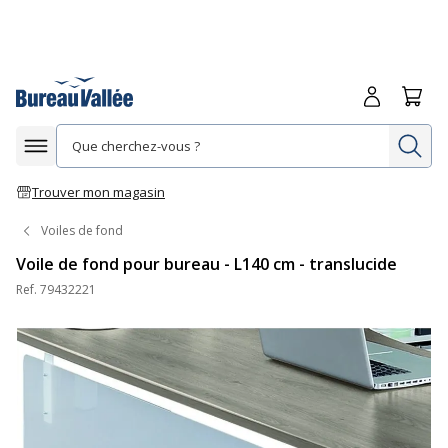
Me connecte
Panie
Re
Afficher la navigation
Trouver mon magasin
Voiles de fond
Voile de fond pour bureau - L140 cm - translucide
Ref.
79432221