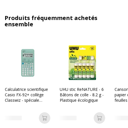
Produits fréquemment achetés
ensemble
Calculatrice scientifique
UHU stic ReNATURE - 6
Canson
Casio FX-92+ collège
Bâtons de colle - 8.2 g -
papier 
Classwiz - spéciale
Plastique écologique
feuilles
Collège
édition
Ajouter au panier
Ajouter au p