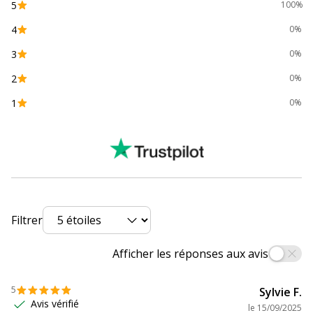
5
100%
Type de verrouillage
Clé
4
0%
Données d'identification
3
0%
Données d'identification
2
0%
Code barre maitre
3457701950382,3701254712332
1
0%
Marque
Wonday
Référence produit
SCD300072
fabricant
Dimensions et poids
Dimensions et poids
Filtrer
Hauteur
30 mm
Afficher les réponses aux avis
Largeur
30 mm
5
Sylvie F.
Avis vérifié
le
15/09/2025