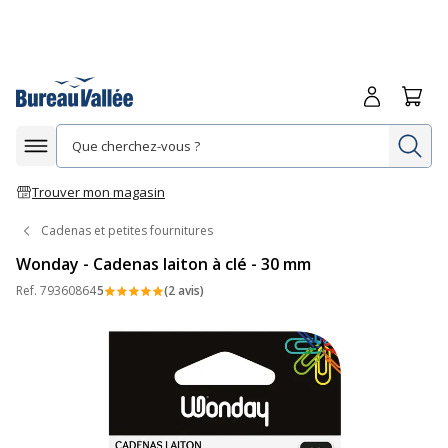
Me connecte
Panie
Re
Afficher la navigation
Trouver mon magasin
Cadenas et petites fournitures
Wonday - Cadenas laiton à clé - 30 mm
Ref.
79360864
5
(2 avis)