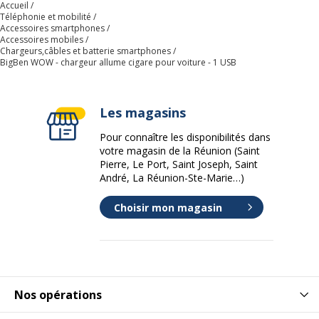
Accueil
voiture
Téléphonie et mobilité
Accessoires smartphones
Caractéristiques techniques
Accessoires mobiles
Caractéristiques techniques
Chargeurs,câbles et batterie smartphones
BigBen WOW - chargeur allume cigare pour voiture - 1 USB
Courant électrique max.
02 A
Les magasins
Nombre de connecteurs
1
d'entrée
Pour connaître les disponibilités dans
votre magasin de la Réunion (Saint
Pierre, Le Port, Saint Joseph, Saint
Type de connecteur d'entrée
Automobile cigarette
André, La Réunion-Ste-Marie…)
lighter
Choisir mon magasin
Type de prise
USB de type A 4 broches
Informations sur les services
Informations sur les services
Nos opérations
Etat du produit
Produit Neuf