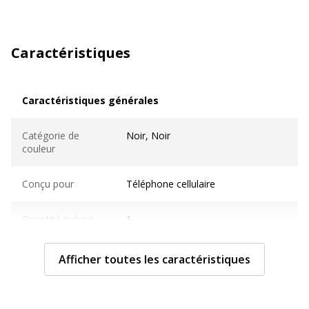
Caractéristiques
Caractéristiques générales
Caractéristiques générales
Catégorie de
Noir, Noir
couleur
Conçu pour
Téléphone cellulaire
Quantité incluse
1
Sous-catégorie
Chargeurs et adaptateurs
Afficher toutes les caractéristiques
d'alimentation
Type de produit
Adaptateur d'alimentation pour