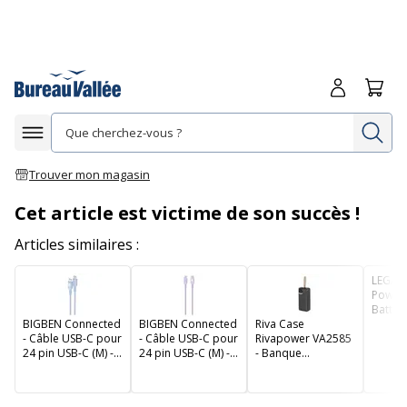
Me connecte
Panie
Re
Afficher la navigation
Trouver mon magasin
Cet article est victime de son succès !
Articles similaires :
LEGAMI
Power 
Batteri
BIGBEN Connected
BIGBEN Connected
Riva Case
4800 
- Câble USB-C pour
- Câble USB-C pour
Rivapower VA2585
24 pin USB-C (M) -
24 pin USB-C (M) -
- Banque
3A/60W - 1.2 m -
3A/60W - 1.2 m -
d'alimentation -
bleu
violet
noir