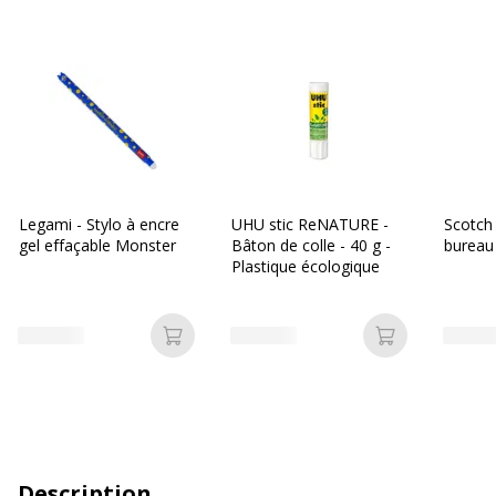
Legami - Stylo à encre
UHU stic ReNATURE -
Scotch 
gel effaçable Monster
Bâton de colle - 40 g -
Plastique écologique
Ajouter au panier
Ajouter au p
Description