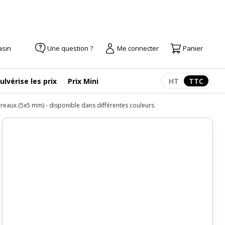
asin
Une question ?
Me connecter
Panier
ulvérise les prix
Prix Mini
HT
TTC
Afficher les pr
Afficher
carreaux (5x5 mm) - disponible dans différentes couleurs