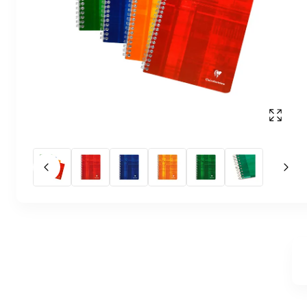
Affich
Slide précédent
Slid