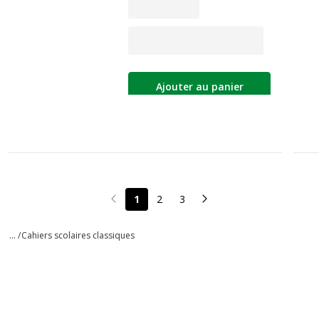
Ajouter au panier
1
2
3
Page précédente
Page suivante
... /
Cahiers scolaires classiques