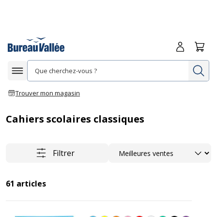
Me connecte
Panie
Re
Afficher la navigation
Trouver mon magasin
Cahiers scolaires classiques
Trier
Filtrer
61
articles