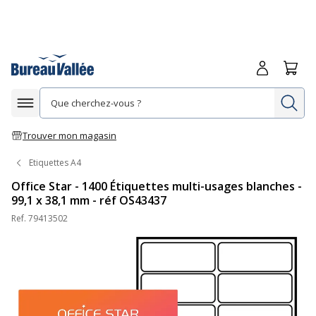
Me connecte
Panie
Re
Afficher la navigation
Trouver mon magasin
Etiquettes A4
Office Star - 1400 Étiquettes multi-usages blanches -
99,1 x 38,1 mm - réf OS43437
Ref.
79413502