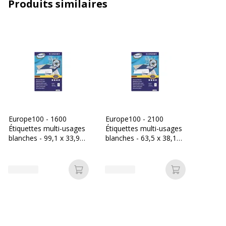
Produits similaires
Type de supports
Étiquettes
Caractéristiques générales
Caractéristiques générales
Catégorie d'accessoire
Supports d'impression
Catégorie de couleur
Blanc
Europe100 - 1600
Europe100 - 2100
Couleur du produit
Blanc
Étiquettes multi-usages
Étiquettes multi-usages
blanches - 99,1 x 33,9
blanches - 63,5 x 38,1
mm - réf ELA041
mm - réf ELA040
Nombre de support
1400 Etiquette(s)
Ajouter au panier
Ajouter au p
Quantité incluse
1
Sous-catégorie de
Cartes, étiquettes et
support
autocollants