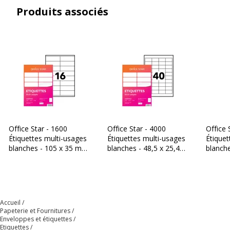
Caractéristiques environnementales
Produits associés
Caractéristiques environnementales
Impact environnemental
undefined kg CO2e
Données d'identification
Données d'identification
Code barre maitre
5014702025600
Marque
Office Star
Office Star - 1600
Office Star - 4000
Office 
Étiquettes multi-usages
Étiquettes multi-usages
Étiquet
blanches - 105 x 35 mm
blanches - 48,5 x 25,4
blanch
Référence produit fabricant
OS43437
- réf OS43423
mm - réf OS43657
réf OS
Données logistiques
Données logistiques
Accueil
Quantité emballée
1
Papeterie et Fournitures
Enveloppes et étiquettes
Etiquettes