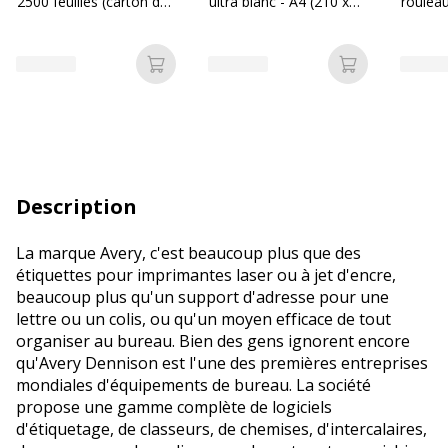
2500 feuilles (carton de
ultra blanc - A4 (210 x
rouleau
5 ramettes) - Bureau
297 mm) - 80 g/m² -
12 mm 
Vallée
2500 feuilles (carton de
mandrin
5 ramettes)
Ajouter au panier
Ajouter au p
Description
La marque Avery, c'est beaucoup plus que des
étiquettes pour imprimantes laser ou à jet d'encre,
beaucoup plus qu'un support d'adresse pour une
lettre ou un colis, ou qu'un moyen efficace de tout
organiser au bureau. Bien des gens ignorent encore
qu'Avery Dennison est l'une des premières entreprises
mondiales d'équipements de bureau. La société
propose une gamme complète de logiciels
d'étiquetage, de classeurs, de chemises, d'intercalaires,