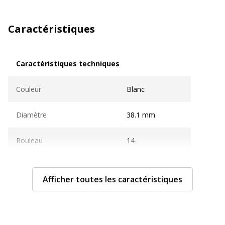
Caractéristiques
Caractéristiques techniques
Caractéristiques techniques
Couleur
Blanc
Diamètre
38.1 mm
Rouleau
14
Taille de support
99.1 x 38.1 mm
Afficher toutes les caractéristiques
Compatible avec technologie
Jet d'encre, Laser
Technologie d'impression
Jet d'encre, Laser