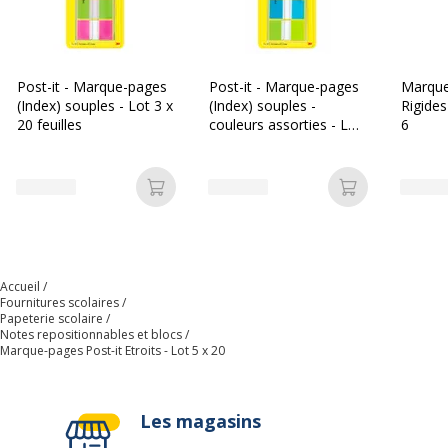
Catégorie de couleur
Bleu, Jaune, Rose, Vert, Violet
Quantité incluse
1
Post-it - Marque-pages
Post-it - Marque-pages
Marque
(Index) souples - Lot 3 x
(Index) souples -
Rigides
20 feuilles
couleurs assorties - Lot
6
Données d'identification
3 x 20 feuilles
Données d'identification
Code barre maitre
3134375317085
Ajouter au panier
Ajouter au p
Marque
Post-it
Accueil
Référence produit fabricant
L1249
Fournitures scolaires
Papeterie scolaire
Notes repositionnables et blocs
Marque-pages Post-it Etroits - Lot 5 x 20
Les magasins