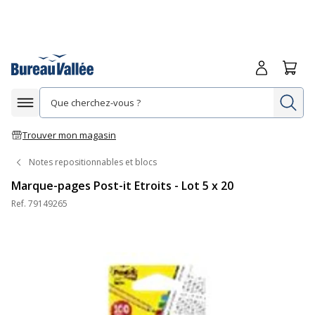
Me connecte
Panie
Re
Afficher la navigation
Trouver mon magasin
Notes repositionnables et blocs
Marque-pages Post-it Etroits - Lot 5 x 20
Ref.
79149265