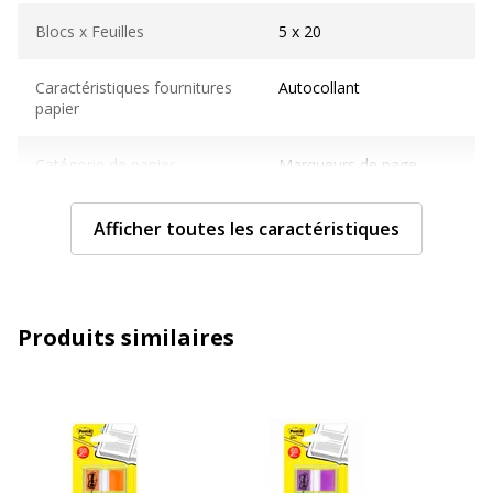
Blocs x Feuilles
5 x 20
Caractéristiques fournitures
Autocollant
papier
Catégorie de papier
Marqueurs de page
Couleur(s) du papier
Bleu, Jaune, Rose, Vert,
Afficher toutes les caractéristiques
Violet
Format
1,19 x 4,32 cm
Produits similaires
Nombre de pages ou feuilles
100 Feuille(s)
Type de réglure
Uni
Caractéristiques générales
Caractéristiques générales