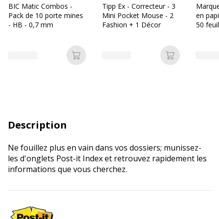
BIC Matic Combos -
Tipp Ex - Correcteur - 3
Marque
Pack de 10 porte mines
Mini Pocket Mouse - 2
en papi
- HB - 0,7 mm
Fashion + 1 Décor
50 feui
Ajouter au panier
Ajouter au p
Description
Ne fouillez plus en vain dans vos dossiers; munissez-
les d'onglets Post-it Index et retrouvez rapidement les
informations que vous cherchez.