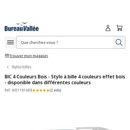
Me connecte
Panie
Re
Afficher la navigation
Trouver mon magasin
Stylos billes
BIC 4 Couleurs Bois - Stylo à bille 4 couleurs effet bois
- disponible dans différentes couleurs
Ref.
405118168
5
(2 avis)