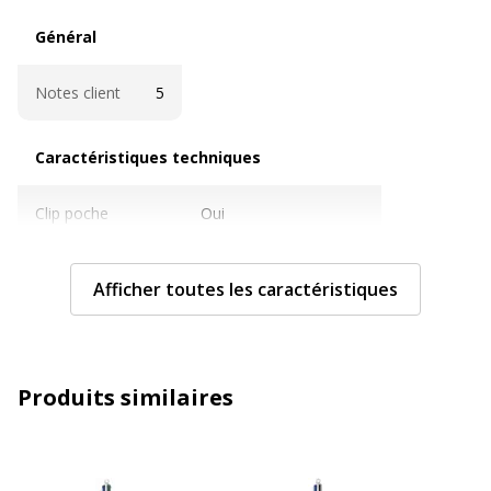
Général
Général
Notes client
5
Caractéristiques techniques
Caractéristiques techniques
Clip poche
Oui
Couleur d'écriture
Bleu, Noir, Rouge, Vert
Afficher toutes les caractéristiques
Largeur de la ligne
Moyen
Rechargeable
Oui
Produits similaires
Rétractable
Oui
Données d'identification