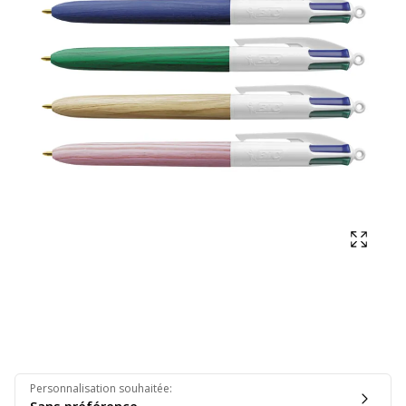
Affich
Personnalisation souhaitée
: