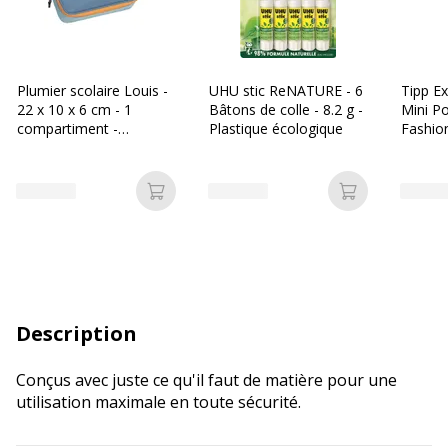
Plumier scolaire Louis -
UHU stic ReNATURE - 6
Tipp Ex
22 x 10 x 6 cm - 1
Bâtons de colle - 8.2 g -
Mini P
compartiment -
Plastique écologique
Fashio
disponible dans
différentes couleurs -
Biopic
Ajouter au panier
Ajouter au p
Description
Conçus avec juste ce qu'il faut de matière pour une
utilisation maximale en toute sécurité.