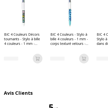
Données d'identification
Code barre maitre
3086123694064
Marque
BIC
BIC 4 Couleurs Décors
BIC 4 Couleurs - Stylo à
BIC 4 C
tournants - Stylo à bille
bille 4 couleurs - 1 mm -
Stylo à 
Référence produit fabricant
507406X1
4 couleurs - 1 mm -
corps texturé velours -
dans di
différents modèles
différents modèles
couleu
disponibles
disponibles
Ajouter au panier
Ajouter au p
Avis Clients
5