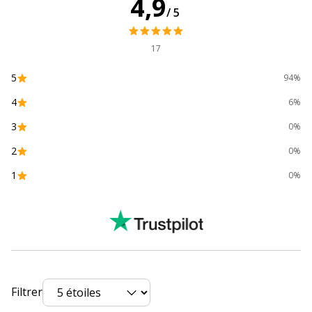
4,9
/5
Type de réglure
Seyès, Seyès (grands
carreaux) avec marges
17
Type de reliure
Agrafé
5
94%
4
6%
Type de réglure
Seyès (grands carreaux)
3
0%
Caractéristiques générales
Caractéristiques générales
2
0%
1
0%
Catégorie de couleur
Rouge, Transparent
Couleur extérieure
Rouge/Transparent
Couleur du produit
Rouge
Quantité incluse
1
Filtrer