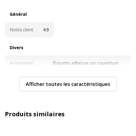
Général
Général
Notes client
4.9
Divers
Divers
Accessoires
Étiquette adhésive sur couverture
inclus
avant
Caractéristiques techniques
Afficher toutes les caractéristiques
Caractéristiques techniques
Caractéristiques
Signet
fournitures papier
Produits similaires
Catégorie de papier
Cahiers, bloc-notes et
recharges