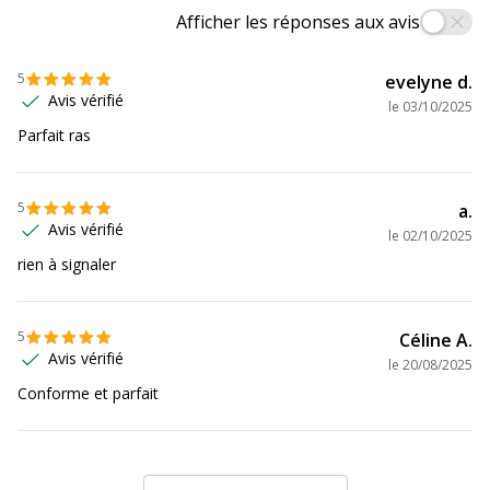
Caractéristiques environnementales
Afficher les réponses aux avis
Caractéristiques environnementales
5
Certification PEFC
Oui
evelyne d.
Avis vérifié
le
03/10/2025
Parfait ras
Impact environnemental
undefined kg CO2e
Données d'identification
Données d'identification
5
a.
Avis vérifié
le
02/10/2025
Code barre maitre
3037929814040
rien à signaler
Marque
Clairefontaine
5
Céline A.
Avis vérifié
le
20/08/2025
Référence produit fabricant
981404C
Conforme et parfait