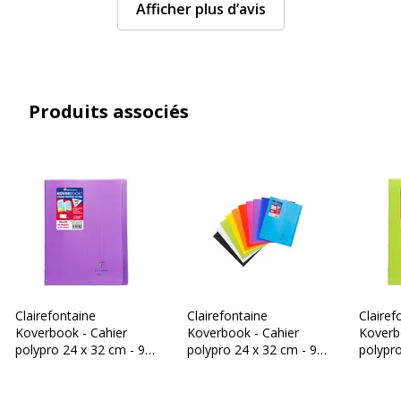
Afficher plus d’avis
Produits associés
Clairefontaine
Clairefontaine
Clairef
Koverbook - Cahier
Koverbook - Cahier
Koverb
polypro 24 x 32 cm - 96
polypro 24 x 32 cm - 96
polypro
pages - grands carreaux
pages - grands carreaux
pages 
(Seyes) - violet
(Seyes) - disponible
(Seyes)
dans différentes