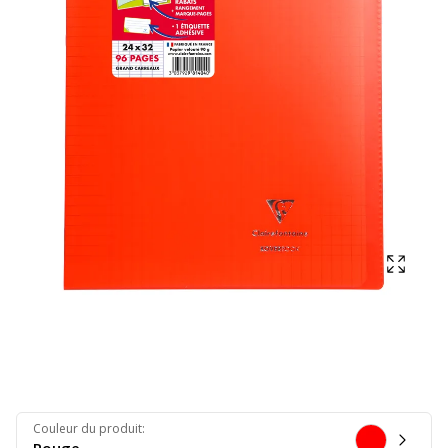
Affich
Couleur du produit
: