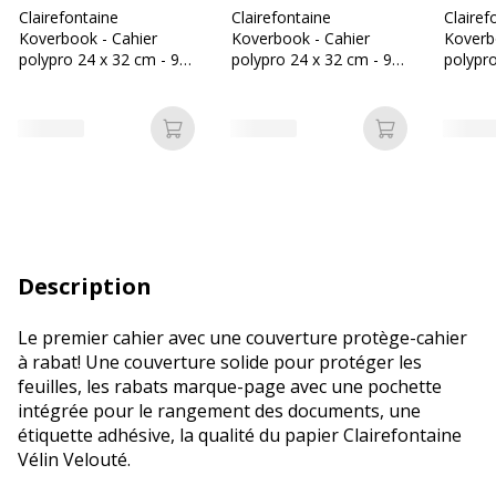
Clairefontaine
Clairefontaine
Clairef
Koverbook - Cahier
Koverbook - Cahier
Koverb
polypro 24 x 32 cm - 96
polypro 24 x 32 cm - 96
polypro
pages - grands carreaux
pages - grands carreaux
pages 
(Seyes) - vert
(Seyes) - jaune
(Seyes)
Ajouter au panier
Ajouter au p
Description
Le premier cahier avec une couverture protège-cahier
à rabat! Une couverture solide pour protéger les
feuilles, les rabats marque-page avec une pochette
intégrée pour le rangement des documents, une
étiquette adhésive, la qualité du papier Clairefontaine
Vélin Velouté.