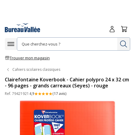
Me connecte
Panie
Re
Afficher la navigation
Trouver mon magasin
Cahiers scolaires classiques
Clairefontaine Koverbook - Cahier polypro 24 x 32 cm
- 96 pages - grands carreaux (Seyes) - rouge
Ref.
79421921
4,9
(17 avis)