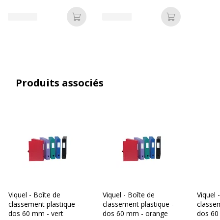
couleurs
couleurs pastels
Quantité incluse
1
Ajouter au panier
Ajouter au p
Type de fermeture
Bouton-pression
Type de produit
Boîte de classement
Produits associés
Caractéristiques environnementales
Caractéristiques environnementales
Emballage sans plastique
Oui
Produit compostable
Non compostable
Produit rechargeable
Non
Produit sans plastique
Non
Viquel - Boîte de
Viquel - Boîte de
Viquel 
classement plastique -
classement plastique -
classem
dos 60 mm - vert
dos 60 mm - orange
dos 60
Produit recyclable
Oui