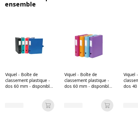
ensemble
Viquel - Boîte de
Viquel - Boîte de
Viquel 
classement plastique -
classement plastique -
classem
dos 60 mm - disponible
dos 60 mm - disponible
dos 40
dans différentes
dans différentes
dans di
couleurs
couleurs pastels
couleu
Ajouter au panier
Ajouter au p