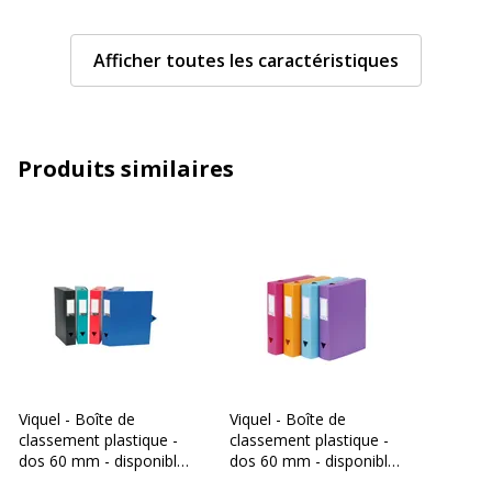
Couleur
Noir
Afficher toutes les caractéristiques
Epaisseur du matériau
800 µm
Format pris en charge
245 x 330 mm
Produits similaires
Largeur du dos
60 mm
Matériau(x) du produit
Polypropylène (PP)
Caractéristiques générales
Caractéristiques générales
Catégorie de couleur
Noir, Noir
Couleur du produit
Noir
Viquel - Boîte de
Viquel - Boîte de
classement plastique -
classement plastique -
dos 60 mm - disponible
dos 60 mm - disponible
Pièces de rechange disponibles
Non renseigné
dans différentes
dans différentes