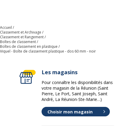
Présence de substance
Non
dangereuses
Accueil
Données d'identification
Classement et Archivage
Données d'identification
Classement et Rangement
Boîtes de classement
Boîtes de classement en plastique
Code barre maitre
3135251142050
Viquel - Boîte de classement plastique - dos 60 mm - noir
Marque
Viquel
Les magasins
Référence produit fabricant
114205-03
Pour connaître les disponibilités dans
votre magasin de la Réunion (Saint
Pierre, Le Port, Saint Joseph, Saint
André, La Réunion-Ste-Marie…)
Choisir mon magasin