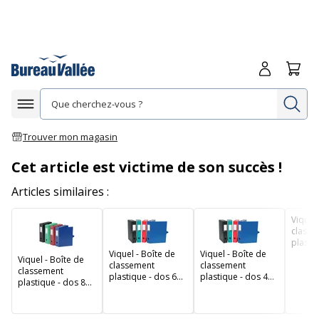
Me connecte
Panie
Re
Afficher la navigation
Trouver mon magasin
Cet article est victime de son succès !
Articles similaires :
Viquel 
classe
plasti
Viquel - Boîte de
Viquel - Boîte de
mm - d
Viquel - Boîte de
classement
classement
dans d
classement
plastique - dos 60
plastique - dos 40
couleu
plastique - dos 80
mm - disponible
mm - disponible
mm - disponible
dans différentes
dans différentes
dans différentes
couleurs
couleurs
couleurs