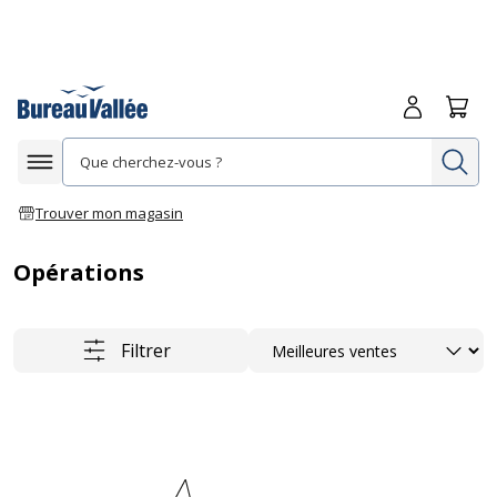
Me connecte
Panie
Re
Afficher la navigation
Trouver mon magasin
Opérations
Trier
Filtrer