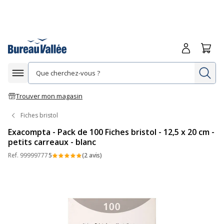
Me connecte
Panie
Re
Afficher la navigation
Trouver mon magasin
Fiches bristol
Exacompta - Pack de 100 Fiches bristol - 12,5 x 20 cm -
petits carreaux - blanc
Ref.
99999777
5
(2 avis)