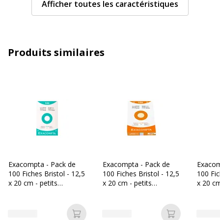
Afficher toutes les caractéristiques
Format
12,5 x 20 cm
Matériau(x) du produit
Papier
Produits similaires
Type de réglure
5x5mm (petits carreaux)
Type de réglure
Petits carreaux
Caractéristiques générales
Caractéristiques générales
Couleur du produit
Blanc
Exacompta - Pack de
Exacompta - Pack de
Exacom
100 Fiches Bristol - 12,5
100 Fiches Bristol - 12,5
100 Fic
Quantité incluse
100
x 20 cm - petits
x 20 cm - petits
x 20 cm
carreaux - perforées -
carreaux - perforées -
carreau
Type d'emballage
Boîte en carton
blanc
couleurs assorties
perforé
assorti
Ajouter au panier
Ajouter au p