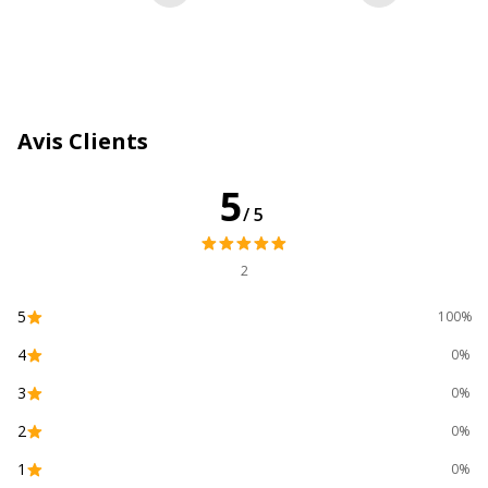
Caractéristiques environnementales
Caractéristiques environnementales
Certification PEFC
Oui
Impact environnemental
undefined kg CO2e
Avis Clients
Données d'identification
5
Données d'identification
/5
Code barre maitre
3020122350224,3130630132035
2
Marque
Exacompta
5
100%
4
0%
Référence produit
13203E
fabricant
3
0%
2
0%
1
0%