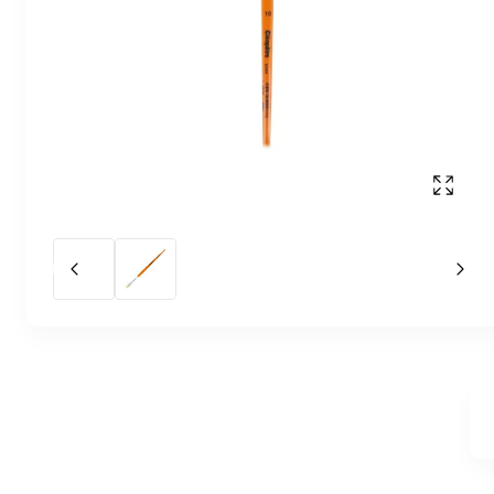
Affich
Slide précédent
Slid