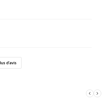
lus d’avis
Produits p
Produi