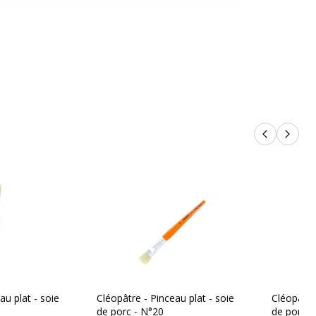
Pinceau
iques
Produits p
Produi
ques
Oui
10
10
au plat - soie
Cléopâtre - Pinceau plat - soie
Cléopâtre 
de porc - N°20
de porc -