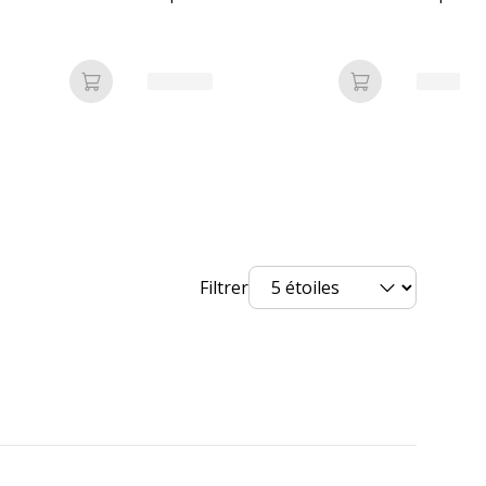
ronnementales
nnementales
undefined kg CO2e
Ajouter au panier
Ajouter au pan
Filtrer