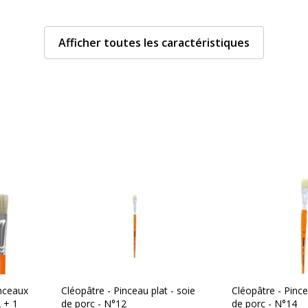
Type de produit
Afficher toutes les caractéristiques
Caractéristiques techn
Caractéristiques techni
FSC
Rétractable
Taille
Taille du produit
inceaux
Cléopâtre - Pinceau plat - soie
Cléopâtre - Pince
2 + 1
de porc - N°12
de porc - N°14