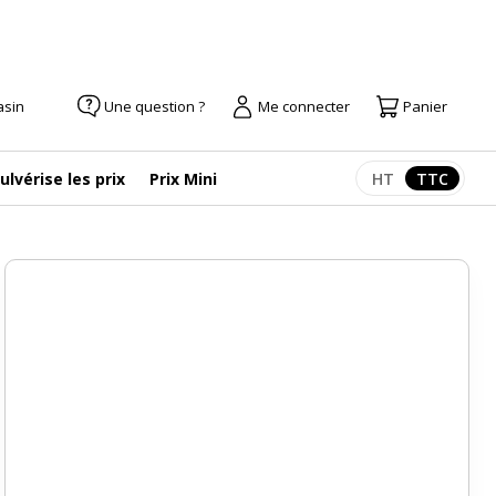
asin
Une question ?
Me connecter
Panier
ulvérise les prix
Prix Mini
HT
TTC
Afficher les pr
Afficher