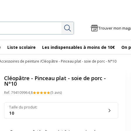
Rechercher
Trouver mon mag
e
Liste scolaire
Les indispensables à moins de 10€
On p
Accessoires de peinture
Cléopâtre - Pinceau plat - soie de porc - N°10
Cléopâtre - Pinceau plat - soie de porc -
N°10
Ref.
79410996
4,8
(5 avis)
Taille du produit
:
10