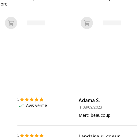
Caractéristiques envi
porc
Caractéristiques enviro
134725009677
Impact environnemental
Ajouter au panier
Ajouter au panier
leopatre
PSPO-10
5
Adama S.
1
Avis vérifié
le
08/09/2023
Merci beaucoup
5
Landaise d. coeur