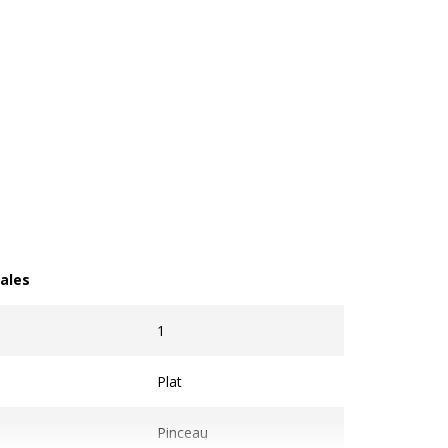
ales
les
1
Plat
Pinceau