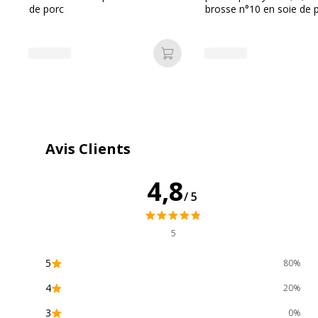
Données d'identification
de porc
brosse n°10 en soie de 
Données d'identification
Code barre maitre
3
Ajouter au panier
Marque
C
Référence produit fabricant
B
Avis Clients
4,8
/5
Données logistiques
Données logistiques
5
Quantité emballée
5
80%
4
20%
3
0%