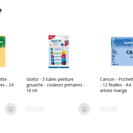
e
ette
Giotto - 5 tubes peinture
Canson - Pochett
les - 24
gouache - couleurs primaires -
- 12 feuilles - A4 
10 ml
artiste manga
Ajouter au panier
Ajouter au panier