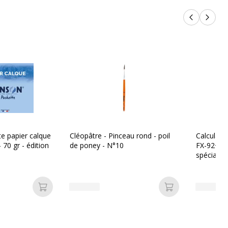
Produits p
Produi
e papier calque
Cléopâtre - Pinceau rond - poil
Calculatri
- 70 gr - édition
de poney - N°10
FX-92+ co
spéciale 
Ajouter au panier
Ajouter au pan