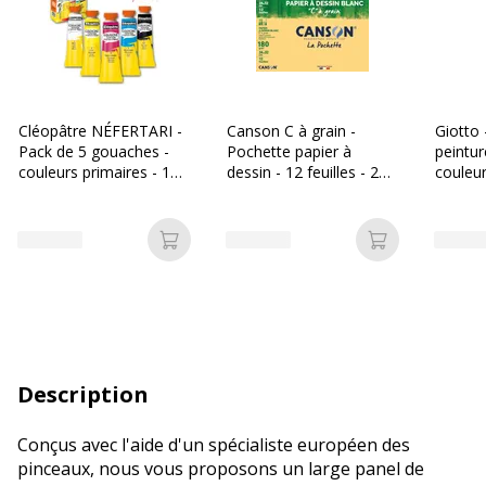
Cléopâtre NÉFERTARI -
Canson C à grain -
Giotto 
Pack de 5 gouaches -
Pochette papier à
peintu
couleurs primaires - 10
dessin - 12 feuilles - 24
couleur
ml
x 32 cm - 180 gr - blanc
ml
Ajouter au panier
Ajouter au p
Description
Conçus avec l'aide d'un spécialiste européen des
pinceaux, nous vous proposons un large panel de