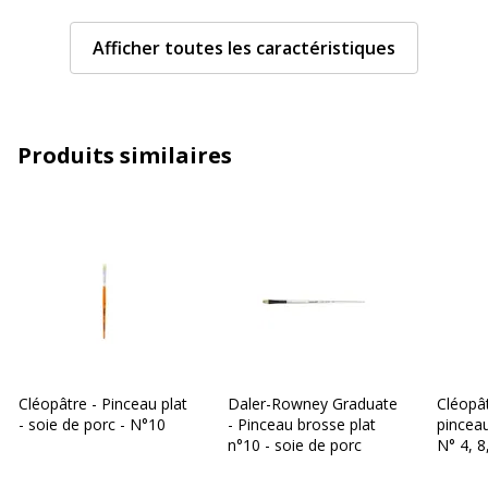
Type de brosse
Plat
Afficher toutes les caractéristiques
Type de produit
Pinceau
Type de produit
Pinceau
Produits similaires
Informations sur les services
Informations sur les services
Normes de conformité
FSC
Caractéristiques techniques
Caractéristiques techniques
Rétractable
Oui
Cléopâtre - Pinceau plat
Daler-Rowney Graduate
Cléopât
- soie de porc - N°10
- Pinceau brosse plat
pincea
Taille
20
n°10 - soie de porc
N° 4, 8
n°10 en