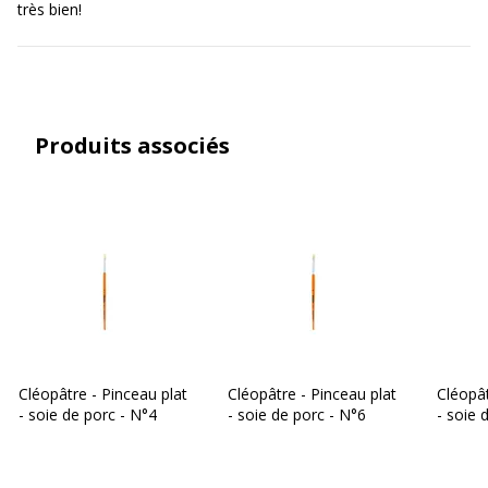
très bien!
Produits associés
Cléopâtre - Pinceau plat
Cléopâtre - Pinceau plat
Cléopât
- soie de porc - N°4
- soie de porc - N°6
- soie 