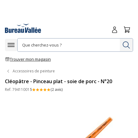
Me connecte
Panie
Re
Afficher la navigation
Trouver mon magasin
Accessoires de peinture
Cléopâtre - Pinceau plat - soie de porc - N°20
Ref.
79411001
5
(2 avis)