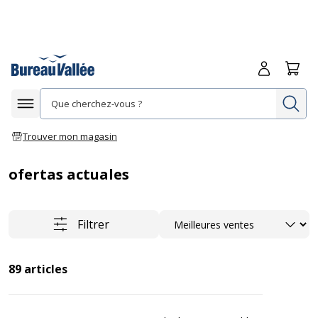
Me connecte
Panie
Re
Afficher la navigation
Trouver mon magasin
ofertas actuales
Trier
Filtrer
89
articles