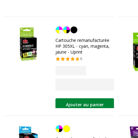
Cyan/magenta/jaune
Cartouche remanufacturée
HP 305XL - cyan, magenta,
jaune - Uprint
6
Ajouter au panier
Noir/cyan/magenta/jaune