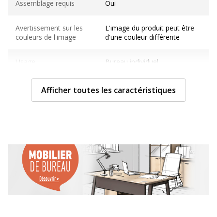
Assemblage requis
Oui
Avertissement sur les
L'image du produit peut être
couleurs de l'image
d'une couleur différente
Usage
Bureau individuel
Caractéristiques générales
Afficher toutes les caractéristiques
Caractéristiques générales
Finition
Blanc Perle
Gamme
Exprim
Type de produit
Bureau
Type de bureau
Bureau droit
Caractéristiques de la surface supérieure