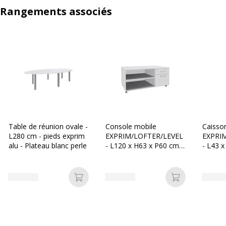
Rangements associés
Table de réunion ovale -
Console mobile
Caisso
L280 cm - pieds exprim
EXPRIM/LOFTER/LEVEL
EXPRI
alu - Plateau blanc perle
- L120 x H63 x P60 cm -
- L43 x
2 tiroirs dont 1 DS -
2 tiroi
coté blanc - finition
Blanc p
façade et dessus Blanc
Ajouter au panier
Ajouter au p
perle