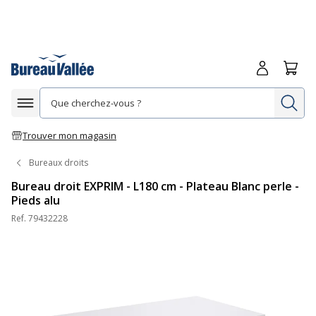
Me connecte
Panie
Re
Afficher la navigation
Trouver mon magasin
Bureaux droits
Bureau droit EXPRIM - L180 cm - Plateau Blanc perle -
Pieds alu
Ref.
79432228