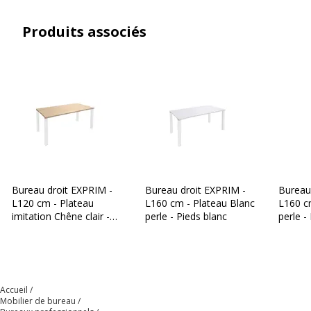
Caractéristiques de la surface supérieure
Produits associés
Chants
ABS 2mm
Couleur
Blanc perle
Densité panneaux
700 kg/m3
Épaisseur
25 mm
Forme
Rectangulaire
Bureau droit EXPRIM -
Bureau droit EXPRIM -
Bureau
L120 cm - Plateau
L160 cm - Plateau Blanc
L160 c
Largeur du plateau
180 cm
imitation Chêne clair -
perle - Pieds blanc
perle -
Pieds blanc
Matériau
Panneau de particules
Nature de la Finition surface
Mélaminé haute
Accueil
supèrieur
résistance
Mobilier de bureau