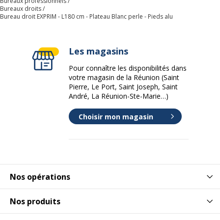
Bureaux professionnels
Bureaux droits
Profondeur
80 cm
Bureau droit EXPRIM - L180 cm - Plateau Blanc perle - Pieds alu
Données d'identification
Données d'identification
Les magasins
Pour connaître les disponibilités dans
Code barre maitre
3253310148598
votre magasin de la Réunion (Saint
Pierre, Le Port, Saint Joseph, Saint
Marque
Burocean
André, La Réunion-Ste-Marie…)
Choisir mon magasin
Référence produit fabricant
EX183GCU
Caractéristiques de base
Caractéristiques de base
Matériau de la base
Acier
Nos opérations
Nature de la finition
Époxy
Nos produits