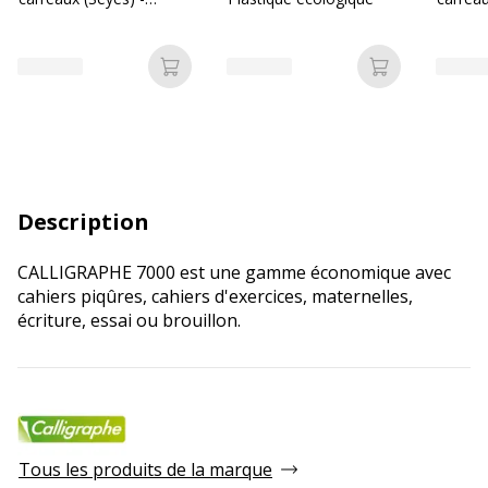
perforées - Les Prix Mini
perforé
Ajouter au panier
Ajouter au p
Description
CALLIGRAPHE 7000 est une gamme économique avec
cahiers piqûres, cahiers d'exercices, maternelles,
écriture, essai ou brouillon.
Tous les produits de la marque