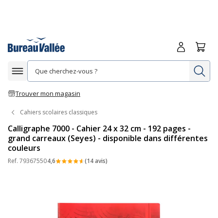
Me connecte
Panie
Re
Afficher la navigation
Trouver mon magasin
Cahiers scolaires classiques
Calligraphe 7000 - Cahier 24 x 32 cm - 192 pages -
grand carreaux (Seyes) - disponible dans différentes
couleurs
Ref.
79367550
4,6
(14 avis)