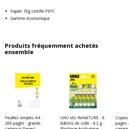
Papier 70g certifié PEFC
Gamme économique
Produits fréquemment achetés
ensemble
Feuilles simples A4 -
UHU stic ReNATURE - 6
Copies
200 pages - grands
Bâtons de colle - 8.2 g -
pages -
carreaux (Seyes) -
Plastique écologique
carreau