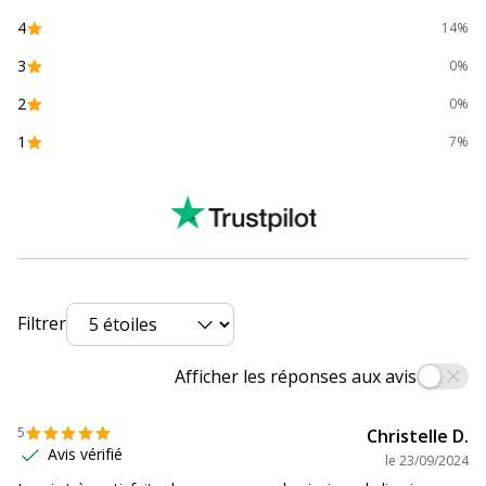
Informations sur les services
4
14%
3
Avertissement sur les
L'image du produit peut être
0%
couleurs de l'image
d'une couleur différente
2
0%
Caractéristiques environnementales
1
7%
Caractéristiques environnementales
Certification PEFC
Oui
Données d'identification
Données d'identification
Filtrer
Code barre maitre
3210330074986
Afficher les réponses aux avis
Marque
Calligraphe
5
Christelle D.
Référence produit fabricant
7498C
Avis vérifié
le
23/09/2024