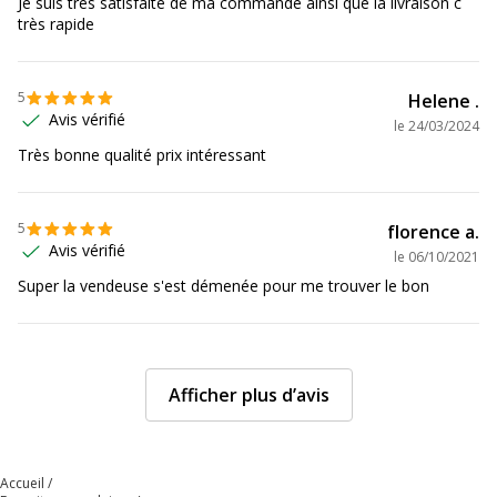
Je suis très satisfaite de ma commande ainsi que la livraison c
très rapide
5
Helene .
Avis vérifié
le
24/03/2024
Très bonne qualité prix intéressant
5
florence a.
Avis vérifié
le
06/10/2021
Super la vendeuse s'est démenée pour me trouver le bon
Afficher plus d’avis
Accueil