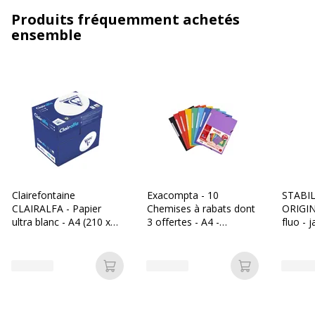
Produits fréquemment achetés
ensemble
Clairefontaine
Exacompta - 10
STABI
CLAIRALFA - Papier
Chemises à rabats dont
ORIGIN
ultra blanc - A4 (210 x
3 offertes - A4 -
fluo - 
297 mm) - 80 g/m² -
couleurs assorties
2500 feuilles (carton de
5 ramettes)
Ajouter au panier
Ajouter au p