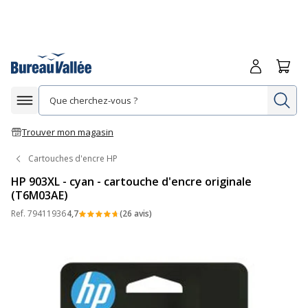
Me connecte
Panie
Re
Afficher la navigation
Trouver mon magasin
Cartouches d'encre HP
HP 903XL - cyan - cartouche d'encre originale
(T6M03AE)
Ref.
79411936
4,7
(26 avis)