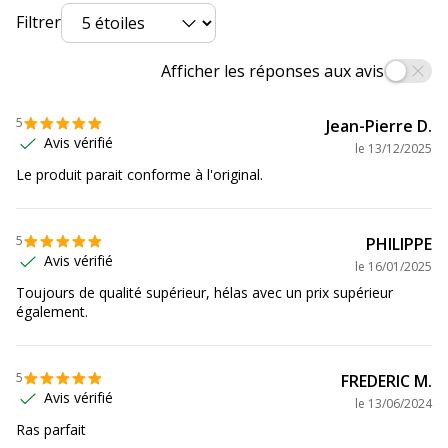
Filtrer
Marque
HP
Afficher les réponses aux avis
Référence
T6M03AE
produit
fabricant
5
Jean-Pierre D.
Avis vérifié
le
13/12/2025
Divers
Divers
Le produit parait conforme à l'original.
Compatibilité
HP Officejet 6950
,
6951
,
6954
,
6956
,
6962
détaillée du
¦ HP Officejet Pro 6960
,
6961
,
6963
,
5
PHILIPPE
produit
6964
,
6965
,
6966
,
6968
,
6970
,
6971
,
6974
,
Avis vérifié
le
16/01/2025
6975
,
6976
,
6978
,
6979
Toujours de qualité supérieur, hélas avec un prix supérieur
également.
Consommables
Pack de 1
inclus
5
FREDERIC M.
Informations sur les services
Avis vérifié
le
13/06/2024
Informations sur les services
Ras parfait