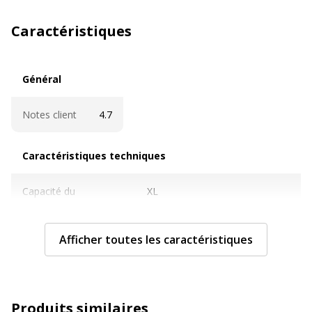
Caractéristiques
Général
Général
Notes client
4.7
Caractéristiques techniques
Caractéristiques techniques
Capacité du
XL
consommable
Afficher toutes les caractéristiques
Cartouches de
Oui
marque
Contenance en ml
8.5 ml
Produits similaires