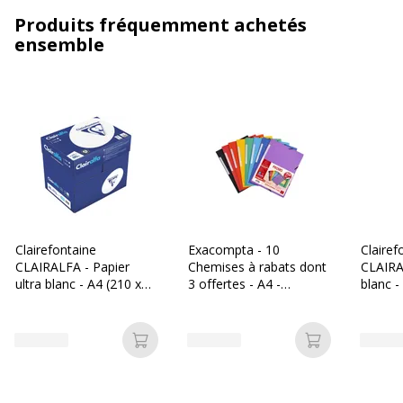
Produits fréquemment achetés
ensemble
Clairefontaine
Exacompta - 10
Clairef
CLAIRALFA - Papier
Chemises à rabats dont
CLAIRA
ultra blanc - A4 (210 x
3 offertes - A4 -
blanc -
297 mm) - 80 g/m² -
couleurs assorties
mm) - 
2500 feuilles (carton de
Ramette
5 ramettes)
Ajouter au panier
Ajouter au p