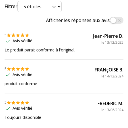
Filtrer
Marque
HP
Afficher les réponses aux avis
Référence
T6M11AE
produit
fabricant
5
Jean-Pierre D.
Avis vérifié
le
13/12/2025
Divers
Divers
Le produit parait conforme à l'original.
Compatibilité
HP Officejet 6950
,
6951
,
6954
,
6956
,
6962
détaillée du
¦ HP Officejet Pro 6960
,
6961
,
6963
,
5
FRANçOISE B.
produit
6964
,
6965
,
6966
,
6968
,
6970
,
6971
,
6974
,
Avis vérifié
le
14/12/2024
6975
,
6976
,
6978
,
6979
produit conforme
Consommables
Pack de 1
inclus
5
FREDERIC M.
Avis vérifié
le
13/06/2024
Informations sur les services
Informations sur les services
Toujours disponible