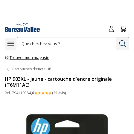
Me connecte
Panie
Re
Afficher la navigation
Trouver mon magasin
Cartouches d'encre HP
HP 903XL - jaune - cartouche d'encre originale
(T6M11AE)
Ref.
79411938
4,6
(29 avis)