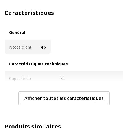
Caractéristiques
Général
Général
Notes client
4.6
Caractéristiques techniques
Caractéristiques techniques
Capacité du
XL
consommable
Afficher toutes les caractéristiques
Cartouches de
Oui
marque
Contenance en ml
8.5 ml
Produits similaires