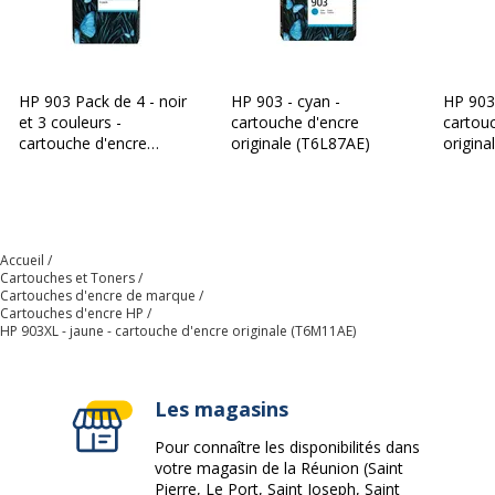
HP 903 Pack de 4 - noir
HP 903 - cyan -
HP 903
et 3 couleurs -
cartouche d'encre
cartou
cartouche d'encre
originale (T6L87AE)
origina
originale (6ZC73AE)
Accueil
Cartouches et Toners
Cartouches d'encre de marque
Cartouches d'encre HP
HP 903XL - jaune - cartouche d'encre originale (T6M11AE)
Les magasins
Pour connaître les disponibilités dans
votre magasin de la Réunion (Saint
Pierre, Le Port, Saint Joseph, Saint