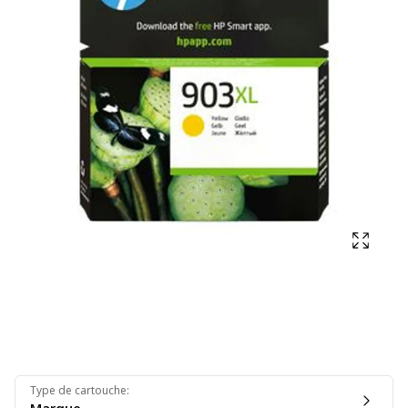
Affich
Type de cartouche
: