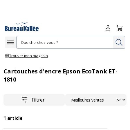
Me connecte
Panie
Re
Afficher la navigation
Trouver mon magasin
Cartouches d'encre Epson EcoTank ET-
1810
Trier
Filtrer
1
article