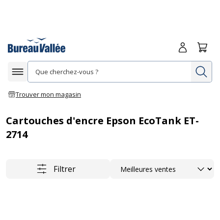
Me connecte
Panie
Re
Afficher la navigation
Trouver mon magasin
Cartouches d'encre Epson EcoTank ET-
2714
Trier
Filtrer