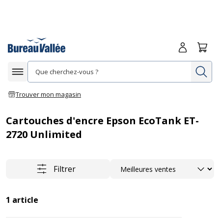
Me connecte
Panie
Re
Afficher la navigation
Trouver mon magasin
Cartouches d'encre Epson EcoTank ET-
2720 Unlimited
Trier
Filtrer
1
article