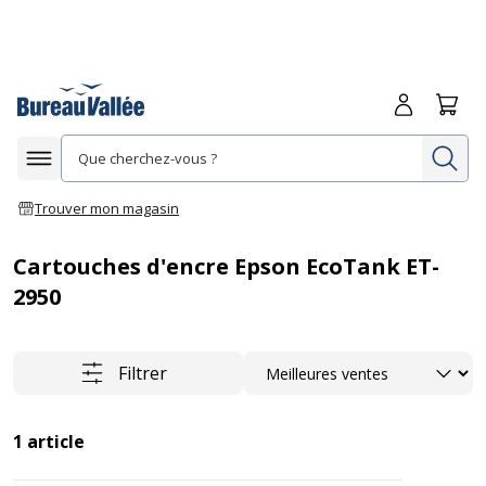
Me connecte
Panie
Re
Afficher la navigation
Trouver mon magasin
Cartouches d'encre Epson EcoTank ET-
2950
Trier
Filtrer
1
article