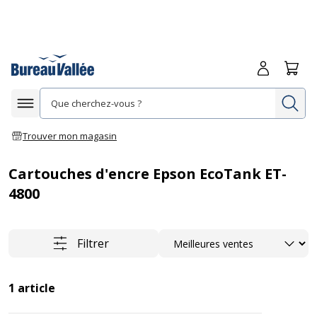
Me connecte
Panie
Re
Afficher la navigation
Trouver mon magasin
Cartouches d'encre Epson EcoTank ET-
4800
Trier
Filtrer
1
article