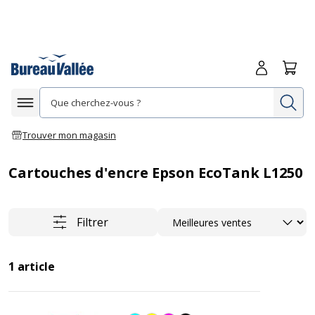
Me connecte
Panie
Re
Afficher la navigation
Trouver mon magasin
Cartouches d'encre Epson EcoTank L1250
Trier
Filtrer
1
article