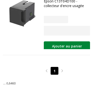
Epson C13T04D100 -
collecteur d'encre usagée
Ajouter au panier
1
Page précédente
Page suivante
... /
L6460