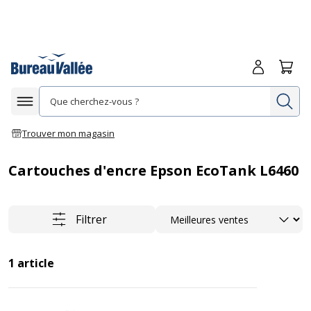
Me connecte
Panie
Re
Afficher la navigation
Trouver mon magasin
Cartouches d'encre Epson EcoTank L6460
Trier
Filtrer
1
article