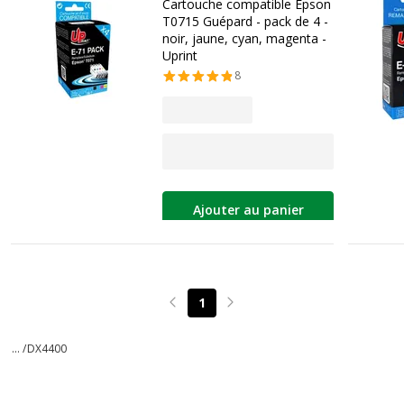
Cartouche compatible Epson
T0715 Guépard - pack de 4 -
noir, jaune, cyan, magenta -
Uprint
8
Ajouter au panier
1
Page précédente
Page suivante
... /
DX4400