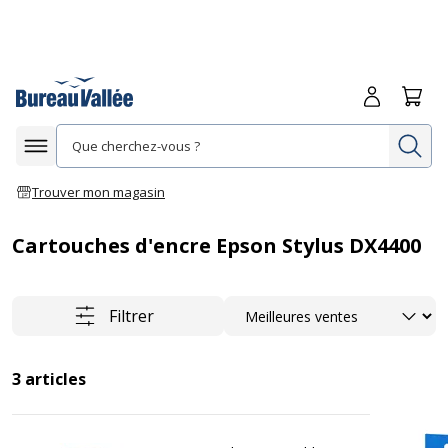
Me connecte
Panie
Re
Afficher la navigation
Trouver mon magasin
Cartouches d'encre Epson Stylus DX4400
Trier
Filtrer
3
articles