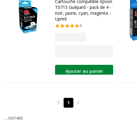
Cartouche compatible Epson
T0715 Guépard - pack de 4 -
noir, jaune, cyan, magenta -
Uprint
8
Ajouter au panier
1
Page précédente
Page suivante
... /
DX7400