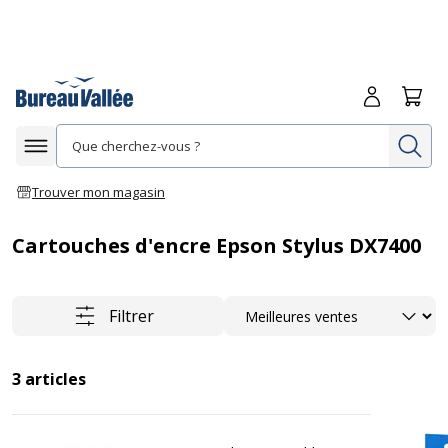
Me connecte
Panie
Re
Afficher la navigation
Trouver mon magasin
Cartouches d'encre Epson Stylus DX7400
Trier
Filtrer
3
articles