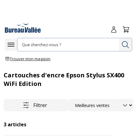
Me connecte
Panie
Re
Afficher la navigation
Trouver mon magasin
Cartouches d'encre Epson Stylus SX400
WiFi Edition
Trier
Filtrer
3
articles