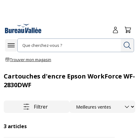
Me connecte
Panie
Re
Afficher la navigation
Trouver mon magasin
Cartouches d'encre Epson WorkForce WF-
2830DWF
Trier
Filtrer
3
articles