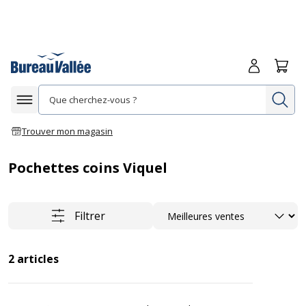
Me connecte
Panie
Re
Afficher la navigation
Trouver mon magasin
Pochettes coins Viquel
Trier
Filtrer
2
articles