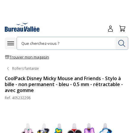
Me connecte
Panie
Re
Afficher la navigation
Trouver mon magasin
Rollers fantaisie
CoolPack Disney Micky Mouse and Friends - Stylo à
bille - non permanent - bleu - 0.5 mm - rétractable -
avec gomme
Ref.
405232298