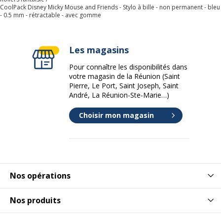
Couleur d'écriture
Bleu
CoolPack Disney Micky Mouse and Friends - Stylo à bille - non permanent - bleu
- 0.5 mm - rétractable - avec gomme
Largeur maximum de la ligne (mm)
0.5 mm
Les magasins
Rétractable
Oui
Pour connaître les disponibilités dans
Données d'identification
votre magasin de la Réunion (Saint
Données d'identification
Pierre, Le Port, Saint Joseph, Saint
André, La Réunion-Ste-Marie…)
Code barre maitre
5903686315770
Choisir mon magasin
Référence produit fabricant
15770PTR
Nos opérations
Nos produits