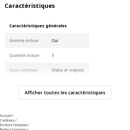
Caractéristiques
Caractéristiques générales
Caractéristiques générales
Gomme incluse
Oui
Quantité incluse
1
Sous-catégorie
Stylos et crayons
Type d'emballage
Boîte distributrice
Afficher toutes les caractéristiques
Type de produit
Stylo à bille
Caractéristiques techniques
Accueil
Caractéristiques techniques
Cadeaux
Ecriture fantaisie
Rollers fantaisie