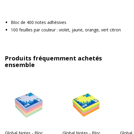
Bloc de 400 notes adhésives
100 feuilles par couleur : violet, jaune, orange, vert citron
Produits fréquemment achetés
ensemble
Global Notes - Bloc
Global Notes - Bloc
Global