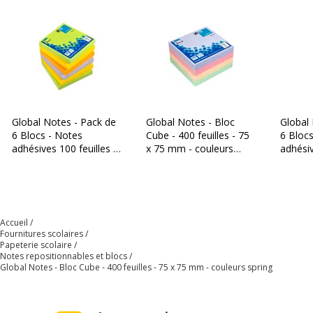
Global Notes - Pack de
Global Notes - Bloc
Global
6 Blocs - Notes
Cube - 400 feuilles - 75
6 Bloc
adhésives 100 feuilles -
x 75 mm - couleurs
adhésiv
75 x 75 mm - couleurs
harmony
75 x 7
spring
harmo
Accueil
Fournitures scolaires
Papeterie scolaire
Notes repositionnables et blocs
Global Notes - Bloc Cube - 400 feuilles - 75 x 75 mm - couleurs spring