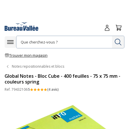
Me connecte
Panie
Re
Afficher la navigation
Trouver mon magasin
Notes repositionnables et blocs
Global Notes - Bloc Cube - 400 feuilles - 75 x 75 mm -
couleurs spring
Ref.
79432106
5
(4 avis)