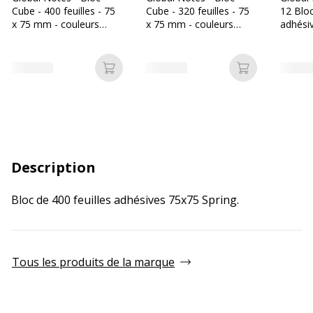
Cube - 400 feuilles - 75
Cube - 320 feuilles - 75
12 Blo
x 75 mm - couleurs
x 75 mm - couleurs
adhésiv
harmony
assorties
50 x 4
assorti
Ajouter au panier
Ajouter au p
Description
Bloc de 400 feuilles adhésives 75x75 Spring.
Tous les produits de la marque