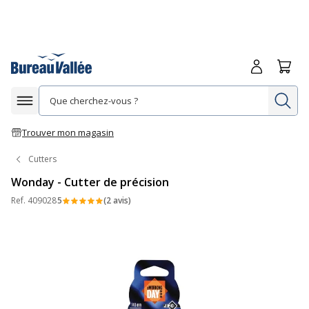
Me connecte
Panie
Re
Afficher la navigation
Trouver mon magasin
Cutters
Wonday - Cutter de précision
Ref.
409028
5
(2 avis)