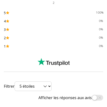
2
Dimensions et poids
5
100%
Dimensions et poids
4
0%
Longueur
14 cm
3
0%
Données logistiques
2
0%
Données logistiques
1
0%
Quantité emballée
1
Filtrer
Afficher les réponses aux avis