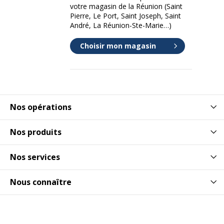
votre magasin de la Réunion (Saint
Pierre, Le Port, Saint Joseph, Saint
Catégorie de
Brun
André, La Réunion-Ste-Marie…)
couleur
Choisir mon magasin
Quantité
1
incluse
Type de
Sacoche pour ordinateur portable
produit
Nos opérations
Données d'identification
Données d'identification
Nos produits
Nos services
Code barre maitre
5711428014887
Nous connaître
Marque
dbramante1928
Référence produit fabricant
BG15GT001488