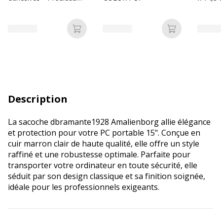
(12 mm x 8 m) - fond
carreau
blanc écriture noire
perforé
Ajouter au panier
Ajouter au p
Description
La sacoche dbramante1928 Amalienborg allie élégance
et protection pour votre PC portable 15". Conçue en
cuir marron clair de haute qualité, elle offre un style
raffiné et une robustesse optimale. Parfaite pour
transporter votre ordinateur en toute sécurité, elle
séduit par son design classique et sa finition soignée,
idéale pour les professionnels exigeants.