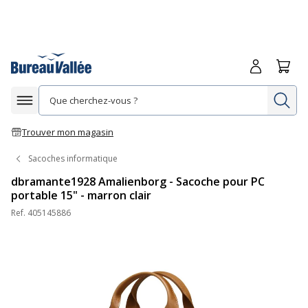
Me connecte
Panie
Re
Afficher la navigation
Trouver mon magasin
Sacoches informatique
dbramante1928 Amalienborg - Sacoche pour PC
portable 15" - marron clair
Ref.
405145886