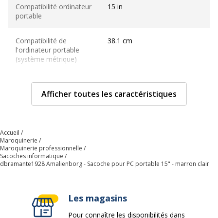
Compatibilité ordinateur
15 in
portable
Compatibilité de
38.1 cm
l'ordinateur portable
(système métrique)
Couleur
Brun clair
Afficher toutes les caractéristiques
Sangle de transport
Courroie d'épaule
amovible/réglable, Poignée
de transport supérieure
Accueil
Maroquinerie
Maroquinerie professionnelle
Type de fermeture
Fermeture éclair
Sacoches informatique
dbramante1928 Amalienborg - Sacoche pour PC portable 15" - marron clair
Caractéristiques générales
Caractéristiques générales
Les magasins
Catégorie
Accessoires pour PC tablette et
d'accessoire
Pour connaître les disponibilités dans
ordinateur portable, Étuis