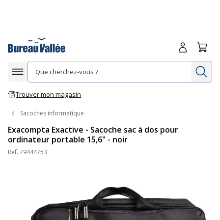
Me connecte
Panie
Re
Afficher la navigation
Trouver mon magasin
Sacoches informatique
Exacompta Exactive - Sacoche sac à dos pour
ordinateur portable 15,6" - noir
Ref.
79444753