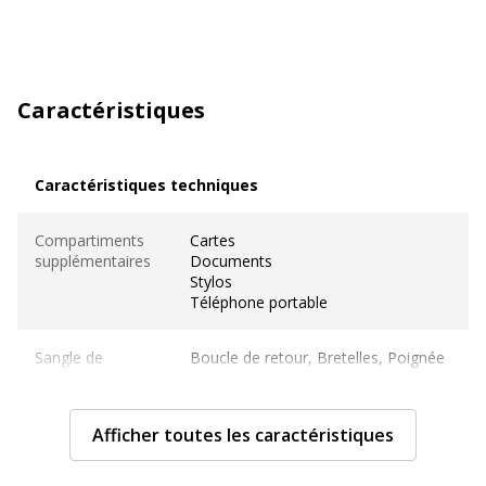
Caractéristiques
Caractéristiques techniques
Caractéristiques techniques
Compartiments
Cartes
supplémentaires
Documents
Stylos
Téléphone portable
Sangle de
Boucle de retour, Bretelles, Poignée
transport
de transport, Poignée latérale
Type de
Afficher toutes les caractéristiques
Fermeture éclair, Poche à fermeture
fermeture
éclair