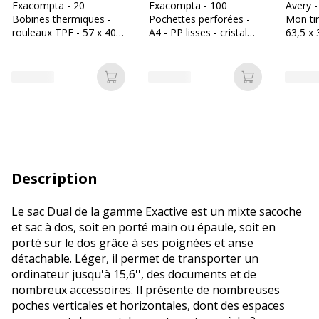
Exacompta - 20
Exacompta - 100
Avery -
Bobines thermiques -
Pochettes perforées -
Mon tim
rouleaux TPE - 57 x 40 x
A4 - PP lisses - cristal
63,5 x
12 mm - 18m - sans
6/100E
Impress
mandrin ni film plastique
réf J81
Ajouter au panier
Ajouter au p
Description
Le sac Dual de la gamme Exactive est un mixte sacoche
et sac à dos, soit en porté main ou épaule, soit en
porté sur le dos grâce à ses poignées et anse
détachable. Léger, il permet de transporter un
ordinateur jusqu'à 15,6'', des documents et de
nombreux accessoires. Il présente de nombreuses
poches verticales et horizontales, dont des espaces