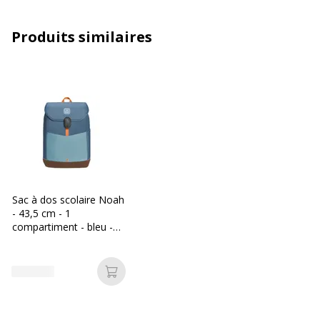
Caractéristiques générales
Caractéristiques générales
Produits similaires
Catégorie de couleur
Noir
Couleur
Noir
Quantité incluse
1
Données d'identification
Données d'identification
Sac à dos scolaire Noah
Code barre maitre
3130630177340
- 43,5 cm - 1
compartiment - bleu -
Biopic
Marque
Exacompta
Ajouter au panier
Référence produit fabricant
17734E
Dimensions et poids