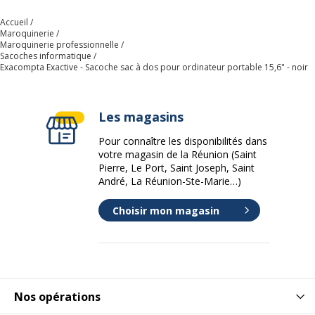
Dimensions et poids
Accueil
Maroquinerie
Hauteur
49 cm
Maroquinerie professionnelle
Sacoches informatique
Exacompta Exactive - Sacoche sac à dos pour ordinateur portable 15,6" - noir
Largeur
32 cm
Poids du produit
1.27 kg
Les magasins
Pour connaître les disponibilités dans
Profondeur
11 cm
votre magasin de la Réunion (Saint
Pierre, Le Port, Saint Joseph, Saint
André, La Réunion-Ste-Marie…)
Choisir mon magasin
Nos opérations