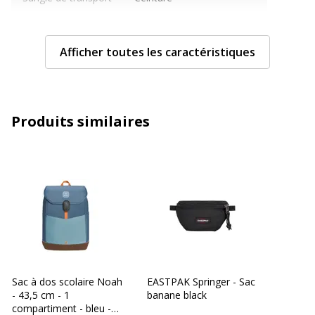
Type de fermeture
Fermeture éclair
Afficher toutes les caractéristiques
Type
Étui de ceinture
Caractéristiques générales
Caractéristiques générales
Produits similaires
Catégorie de couleur
Gris
Quantité incluse
1
Données d'identification
Données d'identification
Code barre maitre
5414709188535
Sac à dos scolaire Noah
EASTPAK Springer - Sac
- 43,5 cm - 1
banane black
Marque
EASTPAK
compartiment - bleu -