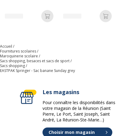
Biopic
Référence produit fabricant
EK0000743631
Ajouter au panier
Ajouter au p
Dimensions et poids
Dimensions et poids
Hauteur
16.5 cm
Accueil
Fournitures scolaires
Largeur
23 cm
Maroquinerie scolaire
Sacs shopping, besaces et sacs de sport
Sacs shopping
EASTPAK Springer - Sac banane Sunday grey
Poids du produit
120 g
Profondeur
8.5 cm
Les magasins
Pour connaître les disponibilités dans
votre magasin de la Réunion (Saint
Pierre, Le Port, Saint Joseph, Saint
André, La Réunion-Ste-Marie…)
Choisir mon magasin