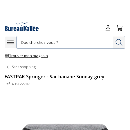
Me connecte
Panie
Re
Afficher la navigation
Trouver mon magasin
Sacs shopping
EASTPAK Springer - Sac banane Sunday grey
Ref.
405122707