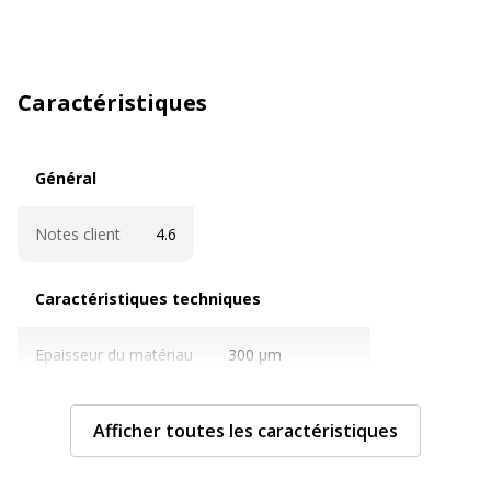
Caractéristiques
Général
Général
Notes client
4.6
Caractéristiques techniques
Caractéristiques techniques
Epaisseur du matériau
300 µm
Format pris en charge
A4 Maxi
Afficher toutes les caractéristiques
Grammage
225 g/m2