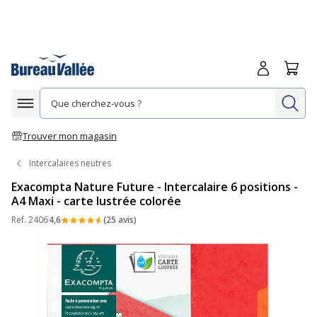
Me connecte
Panie
Re
Afficher la navigation
Trouver mon magasin
Intercalaires neutres
Exacompta Nature Future - Intercalaire 6 positions -
A4 Maxi - carte lustrée colorée
Ref.
2406
4,6
(25 avis)