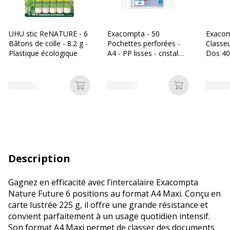
UHU stic ReNATURE - 6
Exacompta - 50
Exacom
Bâtons de colle - 8.2 g -
Pochettes perforées -
Classe
Plastique écologique
A4 - PP lisses - cristal
Dos 40
6/100E
pour 22
disponi
différe
Ajouter au panier
Ajouter au p
Description
Gagnez en efficacité avec l’intercalaire Exacompta
Nature Future 6 positions au format A4 Maxi. Conçu en
carte lustrée 225 g, il offre une grande résistance et
convient parfaitement à un usage quotidien intensif.
Son format A4 Maxi permet de classer des documents