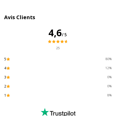
Données d'identification
Code barre maitre
3130630024064
Avis Clients
Marque
Exacompta
4,6
/5
Référence produit fabricant
2406E
25
Dimensions et poids
Dimensions et poids
5
80%
4
12%
Epaisseur du matériau
2 mm
3
0%
Largeur
242 mm
2
0%
1
8%
Poids du produit
101 g
Profondeur
297 mm