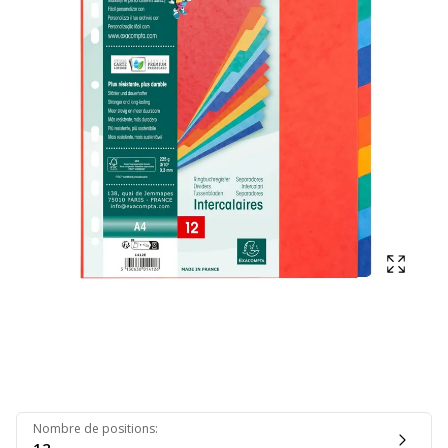
Affich
Nombre de positions
: