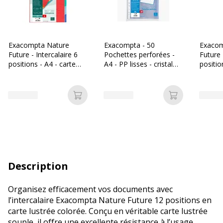
Exacompta Nature
Exacompta - 50
Exacom
Future - Intercalaire 6
Pochettes perforées -
Future 
positions - A4 - carte
A4 - PP lisses - cristal
positio
lustrée colorée
6/100E
carte l
Ajouter au panier
Ajouter au p
Description
Organisez efficacement vos documents avec
l’intercalaire Exacompta Nature Future 12 positions en
carte lustrée colorée. Conçu en véritable carte lustrée
souple, il offre une excellente résistance à l’usage