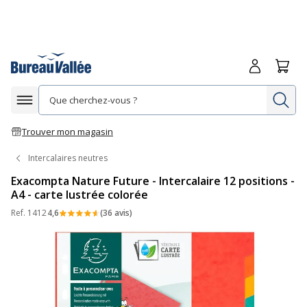
Me connecte
Panie
Re
Afficher la navigation
Trouver mon magasin
Intercalaires neutres
Exacompta Nature Future - Intercalaire 12 positions -
A4 - carte lustrée colorée
Ref.
1412
4,6
(36 avis)