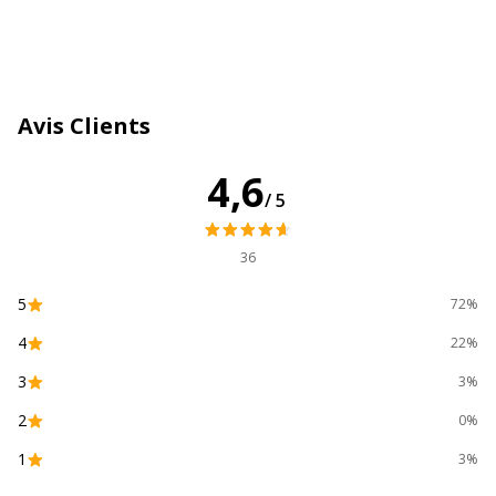
Quantité incluse
1
Type de produit
Intercalaire
Avis Clients
Données d'identification
4,6
Données d'identification
/5
Code barre maitre
3130630014126
36
Marque
Exacompta
5
72%
4
22%
Référence produit fabricant
1412E
3
3%
Dimensions et poids
Dimensions et poids
2
0%
1
3%
Largeur
210 mm