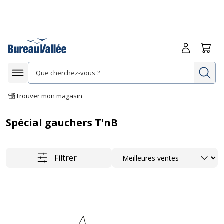
Me connecte
Panie
Re
Afficher la navigation
Trouver mon magasin
Spécial gauchers T'nB
Trier
Filtrer