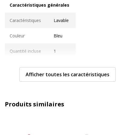
Caractéristiques générales
Caractéristiques générales
Caractéristiques
Lavable
Couleur
Bleu
Quantité incluse
1
Type d'emballage
Bouteille
Afficher toutes les caractéristiques
Type de produit
Peinture
Type de produit
Peinture
Produits similaires
Informations sur les services
Informations sur les services
Couleurs du produit disponibles
Bleu néon pailleté