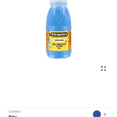
Affich
Couleur
:
Bleu