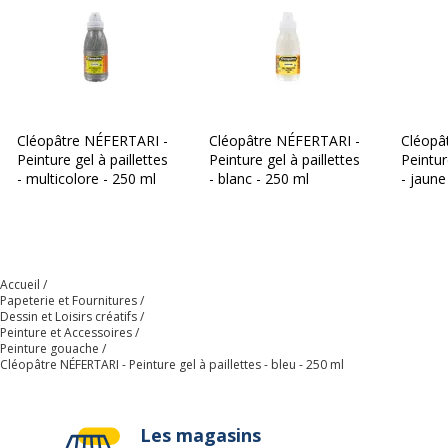
Code barre maitre
3134725009622
Marque
Cleopatre
Référence produit fabricant
GP250-5NEON
Cléopâtre NÉFERTARI -
Cléopâtre NÉFERTARI -
Cléopâ
Caractéristiques environnementales
Peinture gel à paillettes
Peinture gel à paillettes
Peintur
Caractéristiques environnementales
- multicolore - 250 ml
- blanc - 250 ml
- jaune
Impact environnemental
undefined kg CO2e
Données logistiques
Données logistiques
Accueil
Papeterie et Fournitures
Dessin et Loisirs créatifs
Peinture et Accessoires
Quantité emballée
1
Peinture gouache
Cléopâtre NÉFERTARI - Peinture gel à paillettes - bleu - 250 ml
Les magasins