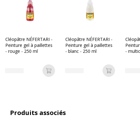
Caractéristiques techniques
Caractéristiques techniques
Capacité
250 ml
Cléopâtre NÉFERTARI -
Cléopâtre NÉFERTARI -
Cléopâ
Peinture gel à paillettes
Peinture gel à paillettes
Peintur
Contenance
250 ml
- rouge - 250 ml
- blanc - 250 ml
- multi
Couleur d'écriture
Bleu néon pailleté
Ajouter au panier
Ajouter au p
Fonctionnalités
Lavable
Type d'emballage
Bouteille
Type de peinture
Gel à base d'eau
Produits associés
Données d'identification
Données d'identification