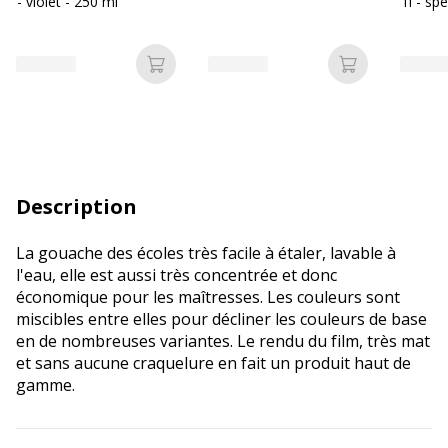
- violet - 250 ml
1l - sp
Ajouter au panier
Ajouter au p
Description
La gouache des écoles très facile à étaler, lavable à
l'eau, elle est aussi très concentrée et donc
économique pour les maîtresses. Les couleurs sont
miscibles entre elles pour décliner les couleurs de base
en de nombreuses variantes. Le rendu du film, très mat
et sans aucune craquelure en fait un produit haut de
gamme.