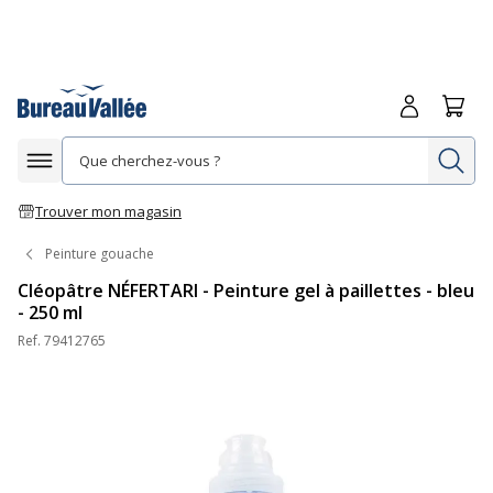
Me connecte
Panie
Re
Afficher la navigation
Trouver mon magasin
Peinture gouache
Cléopâtre NÉFERTARI - Peinture gel à paillettes - bleu
- 250 ml
Ref.
79412765