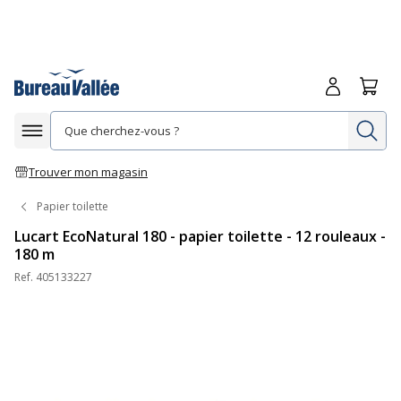
Me connecte
Panie
Re
Afficher la navigation
Trouver mon magasin
Papier toilette
Lucart EcoNatural 180 - papier toilette - 12 rouleaux -
180 m
Ref.
405133227