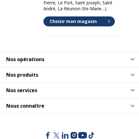
Pierre, Le Port, Saint Joseph, Saint
André, La Réunion-Ste-Marie…)
Type de produit
Papier toilette
Choisir mon magasin
Caractéristiques environnementales
Caractéristiques environnementales
Écolabel européen
Oui
Données d'identification
Nos opérations
Données d'identification
Nos produits
Code barre maitre
3661679121495
Nos services
Marque
Lucart Professional
Nous connaître
Référence produit fabricant
812149
Dimensions et poids
Dimensions et poids