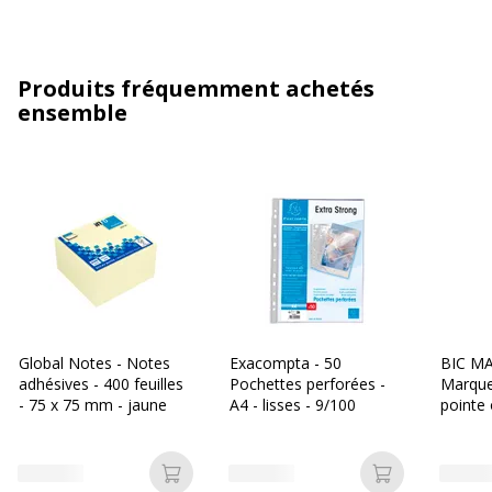
Produits fréquemment achetés
ensemble
Global Notes - Notes
Exacompta - 50
BIC MA
adhésives - 400 feuilles
Pochettes perforées -
Marque
- 75 x 75 mm - jaune
A4 - lisses - 9/100
pointe 
Ajouter au panier
Ajouter au p