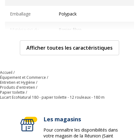
Emballage
Polypack
Matériau(x) du
Papier fibre
produit
Afficher toutes les caractéristiques
Nombre de pièces
750.0000
Caractéristiques générales
Caractéristiques générales
Accueil
Équipement et Commerce
Entretien et Hygiène
Quantité de couches
2
Produits d'entretien
Papier toilette
Lucart EcoNatural 180 - papier toilette - 12 rouleaux - 180 m
Quantité incluse
12
Sous-catégorie
Serviettes et mouchoirs en papier
Les magasins
Pour connaître les disponibilités dans
Type de pliage
Rouleau
votre magasin de la Réunion (Saint