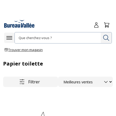
Me connecte
Panie
Re
Afficher la navigation
Trouver mon magasin
Papier toilette
Trier
Filtrer