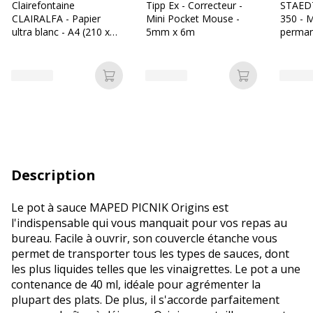
Clairefontaine
Tipp Ex - Correcteur -
STAED
CLAIRALFA - Papier
Mini Pocket Mouse -
350 - 
ultra blanc - A4 (210 x
5mm x 6m
perman
297 mm) - 80 g/m² -
biseau 
2500 feuilles (carton de
5 ramettes)
Ajouter au panier
Ajouter au p
Description
Le pot à sauce MAPED PICNIK Origins est
l'indispensable qui vous manquait pour vos repas au
bureau. Facile à ouvrir, son couvercle étanche vous
permet de transporter tous les types de sauces, dont
les plus liquides telles que les vinaigrettes. Le pot a une
contenance de 40 ml, idéale pour agrémenter la
plupart des plats. De plus, il s'accorde parfaitement