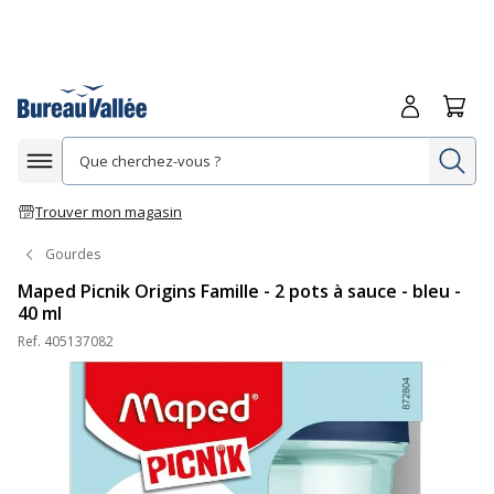
Me connecte
Panie
Re
Afficher la navigation
Trouver mon magasin
Gourdes
Maped Picnik Origins Famille - 2 pots à sauce - bleu -
40 ml
Ref.
405137082